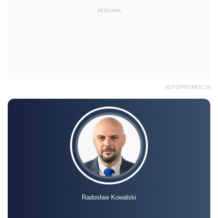
REKLAMA
AUTOPROMOCJA
Radosław Kowalski