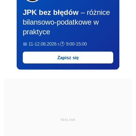
JPK bez błędów
– różnice
bilansowo-podatkowe w
praktyce
📅 11-12.08.2026 r.
🕐 9:00-15:00
Zapisz się
REKLAMA