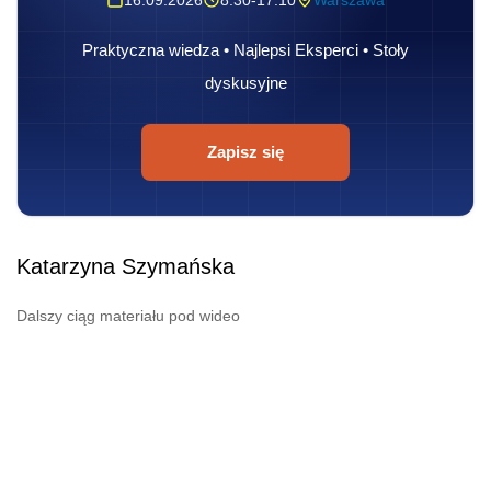
16.09.2026
8:30-17:10
Warszawa
Praktyczna wiedza • Najlepsi Eksperci • Stoły
dyskusyjne
Zapisz się
Katarzyna Szymańska
Dalszy ciąg materiału pod wideo