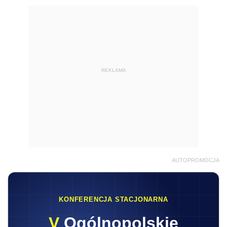
REKLAMA
AUTOPROMOCJA
KONFERENCJA STACJONARNA
V
Ogólnopolskie