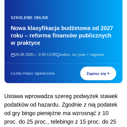
SZKOLENIE ONLINE
Nowa klasyfikacja budżetowa od 2027
roku – reforma finansów publicznych
w praktyce
26.08.2026 r., 9:00-13:00
online, na żywo + nagranie
Liczba miejsc ograniczona
Zapisz się
Ustawa wprowadza szereg podwyżek stawek
podatków od hazardu. Zgodnie z nią podatek
od gry bingo pieniężne ma wzrosnąć z 10
proc. do 25 proc., telebingo z 15 proc. do 25