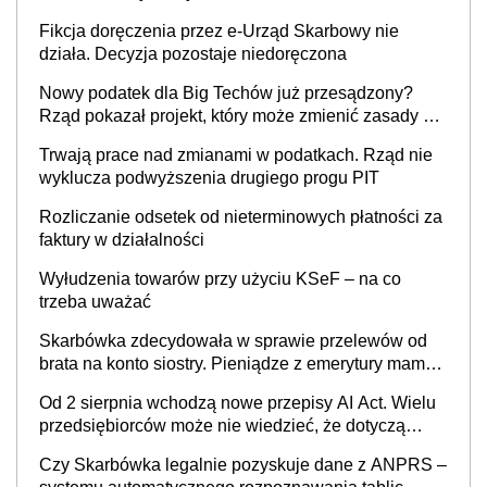
36,49 zł za 1 m2 budynków i lokali związanych z
Fikcja doręczenia przez e-Urząd Skarbowy nie
prowadzeniem działalności gospodarczej
działa. Decyzja pozostaje niedoręczona
Nowy podatek dla Big Techów już przesądzony?
Rząd pokazał projekt, który może zmienić zasady gry
w Polsce
Trwają prace nad zmianami w podatkach. Rząd nie
wyklucza podwyższenia drugiego progu PIT
Rozliczanie odsetek od nieterminowych płatności za
faktury w działalności
Wyłudzenia towarów przy użyciu KSeF – na co
trzeba uważać
Skarbówka zdecydowała w sprawie przelewów od
brata na konto siostry. Pieniądze z emerytury mamy
wyglądały jak darowizna, ale podatku jednak nie
Od 2 sierpnia wchodzą nowe przepisy AI Act. Wielu
będzie
przedsiębiorców może nie wiedzieć, że dotyczą
także ich
Czy Skarbówka legalnie pozyskuje dane z ANPRS –