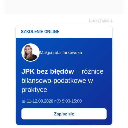
AUTOPROMOCJA
SZKOLENIE ONLINE
Małgorzata Tarkowska
JPK bez błędów
– różnice
bilansowo-podatkowe w
praktyce
📅 11-12.08.2026 r.
🕐 9:00-15:00
Zapisz się