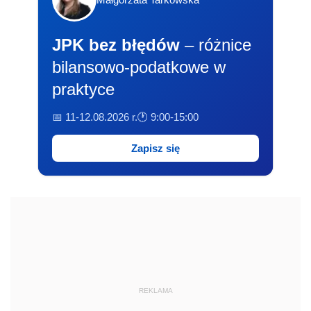
JPK bez błędów
– różnice
bilansowo-podatkowe w
praktyce
📅 11-12.08.2026 r.
🕐 9:00-15:00
Zapisz się
REKLAMA