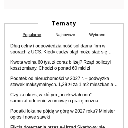
Tematy
Popularne
Najnowsze
Wybrane
Dług celny i odpowiedzialność solidarna firm w
sporach z UCS. Kiedy cudzy błąd może stać się
Twoim problemem
Kwota wolna 60 tys. zł coraz bliżej? Rząd policzył
koszt zmiany. Chodzi o ponad 60 mld zł
Podatek od nieruchomości w 2027 r. – podwyżka
stawek maksymalnych. 1,29 zł za 1 m2 mieszkania,
36,49 zł za 1 m2 budynków i lokali związanych z
Czy za okres, w którym „przekształcono”
prowadzeniem działalności gospodarczej
samozatrudnienie w umowę o pracę można
wystawić faktury korygujące? Rozwiązanie umowy
Podatki lokalne pójdą w górę w 2027 roku? Minister
cywilnoprawnej jedynym racjonalnym wyjściem
ogłosił nowe stawki
Fikcja doręczenia przez e-Urząd Skarbowy nie