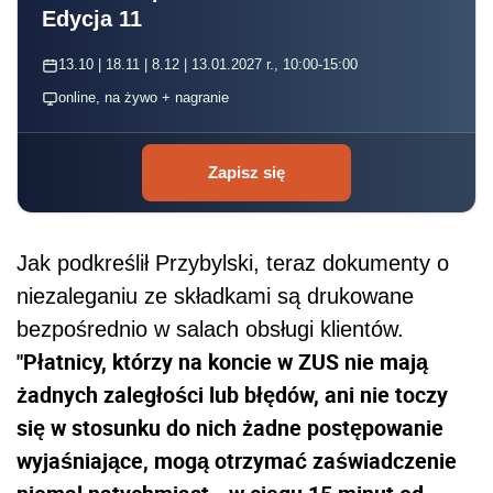
Edycja 11
13.10 | 18.11 | 8.12 | 13.01.2027 r., 10:00-15:00
online, na żywo + nagranie
Zapisz się
Jak podkreślił Przybylski, teraz dokumenty o
niezaleganiu ze składkami są drukowane
bezpośrednio w salach obsługi klientów.
"Płatnicy, którzy na koncie w ZUS nie mają
żadnych zaległości lub błędów, ani nie toczy
się w stosunku do nich żadne postępowanie
wyjaśniające, mogą otrzymać zaświadczenie