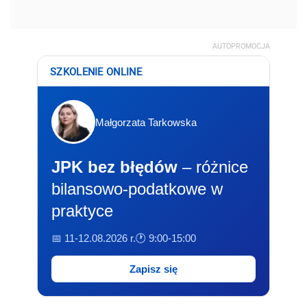
AUTOPROMOCJA
SZKOLENIE ONLINE
Małgorzata Tarkowska
JPK bez błędów
– różnice
bilansowo-podatkowe w
praktyce
📅 11-12.08.2026 r.
🕐 9:00-15:00
Zapisz się