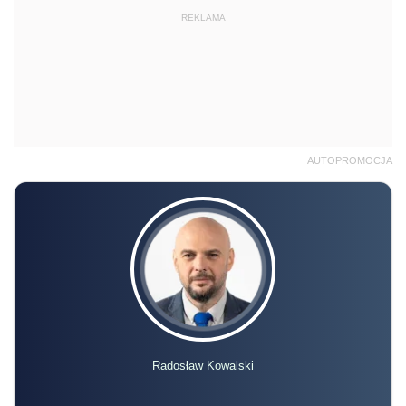
REKLAMA
AUTOPROMOCJA
Radosław Kowalski