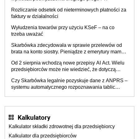
Rozliczanie odsetek od nieterminowych płatności za
faktury w działalności
Wyłudzenia towarów przy użyciu KSeF – na co
trzeba uważać
Skarbówka zdecydowała w sprawie przelewów od
brata na konto siostry. Pieniądze z emerytury mamy
wyglądały jak darowizna, ale podatku jednak nie
Od 2 sierpnia wchodzą nowe przepisy AI Act. Wielu
będzie
przedsiębiorców może nie wiedzieć, że dotyczą
także ich
Czy Skarbówka legalnie pozyskuje dane z ANPRS –
systemu automatycznego rozpoznawania tablic
rejestracyjnych pojazdów z kamer drogowych?
Kalkulatory
Kalkulator składki zdrowotnej dla przedsiębiorcy
Kalkulator dla przedsiębiorców