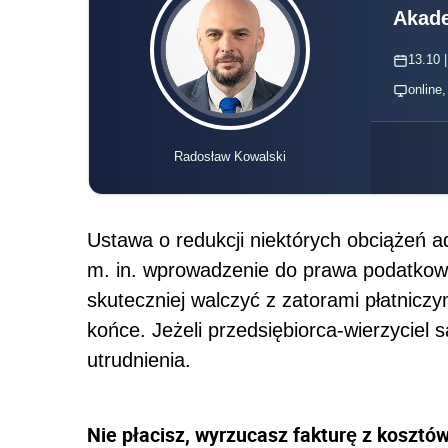
Akade
13.10 |
online
Radosław Kowalski
Ustawa o redukcji niektórych obciążeń 
m. in. wprowadzenie do prawa podatkow
skuteczniej walczyć z zatorami płatnicz
końce. Jeżeli przedsiębiorca-wierzyciel 
utrudnienia.
Nie płacisz, wyrzucasz fakturę z kosztó