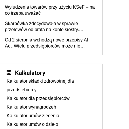
Wyłudzenia towarów przy użyciu KSeF – na
co trzeba uważać
Skarbówka zdecydowała w sprawie
przelewów od brata na konto siostry.
Pieniądze z emerytury mamy wyglądały jak
Od 2 sierpnia wchodzą nowe przepisy AI
darowizna, ale podatku jednak nie będzie
Act. Wielu przedsiębiorców może nie
wiedzieć, że dotyczą także ich
Kalkulatory
Kalkulator składki zdrowotnej dla
przedsiębiorcy
Kalkulator dla przedsiębiorców
Kalkulator wynagrodzeń
Kalkulator umów zlecenia
Kalkulator umów o dzieło