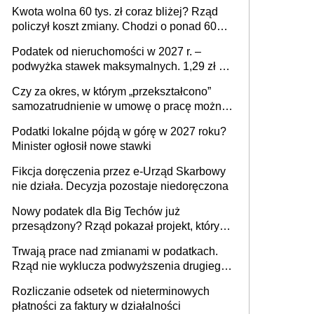
stać się Twoim problemem
Kwota wolna 60 tys. zł coraz bliżej? Rząd
policzył koszt zmiany. Chodzi o ponad 60
mld zł
Podatek od nieruchomości w 2027 r. –
podwyżka stawek maksymalnych. 1,29 zł za
1 m2 mieszkania, 36,49 zł za 1 m2
Czy za okres, w którym „przekształcono”
budynków i lokali związanych z
samozatrudnienie w umowę o pracę można
prowadzeniem działalności gospodarczej
wystawić faktury korygujące? Rozwiązanie
Podatki lokalne pójdą w górę w 2027 roku?
umowy cywilnoprawnej jedynym
Minister ogłosił nowe stawki
racjonalnym wyjściem
Fikcja doręczenia przez e-Urząd Skarbowy
nie działa. Decyzja pozostaje niedoręczona
Nowy podatek dla Big Techów już
przesądzony? Rząd pokazał projekt, który
może zmienić zasady gry w Polsce
Trwają prace nad zmianami w podatkach.
Rząd nie wyklucza podwyższenia drugiego
progu PIT
Rozliczanie odsetek od nieterminowych
płatności za faktury w działalności