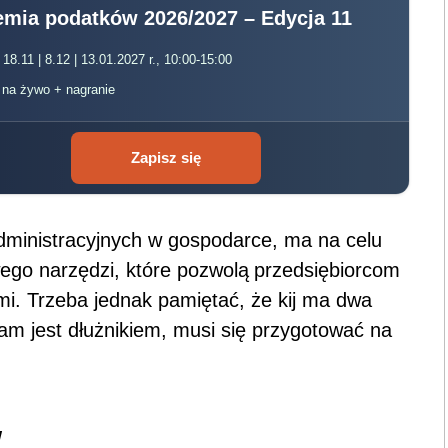
mia podatków 2026/2027 – Edycja 11
 18.11 | 8.12 | 13.01.2027 r., 10:00-15:00
, na żywo + nagranie
Zapisz się
administracyjnych w gospodarce, ma na celu
ego narzędzi, które pozwolą
przedsiębiorcom
ymi. Trzeba jednak pamiętać, że kij ma dwa
sam jest dłużnikiem, musi się przygotować na
w