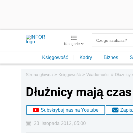
Kategorie
Księgowość
Kadry
Biznes
S
»
»
»
Strona główna
Księgowość
Wiadomości
Dłużnicy 
Dłużnicy mają czas
Subskrybuj nas na Youtube
Zapisz
23 listopada 2012, 05:00