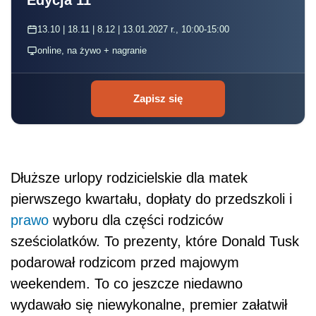
13.10 | 18.11 | 8.12 | 13.01.2027 r., 10:00-15:00
online, na żywo + nagranie
Zapisz się
Dłuższe urlopy rodzicielskie dla matek
pierwszego kwartału, dopłaty do przedszkoli i
prawo
wyboru dla części rodziców
sześciolatków. To prezenty, które Donald Tusk
podarował rodzicom przed majowym
weekendem. To co jeszcze niedawno
wydawało się niewykonalne, premier załatwił