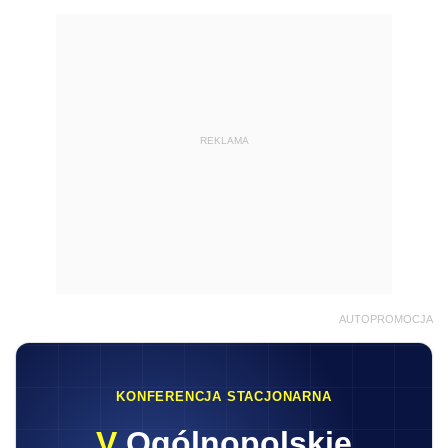
REKLAMA
AUTOPROMOCJA
KONFERENCJA STACJONARNA
V
Ogólnopolskie