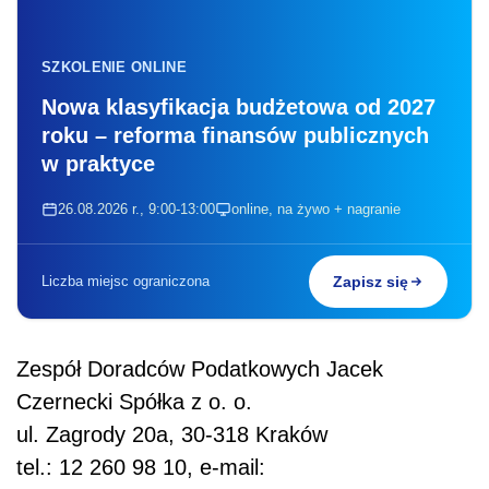
SZKOLENIE ONLINE
Nowa klasyfikacja budżetowa od 2027
roku – reforma finansów publicznych
w praktyce
26.08.2026 r., 9:00-13:00
online, na żywo + nagranie
Liczba miejsc ograniczona
Zapisz się
Zespół Doradców Podatkowych Jacek
Czernecki Spółka z o. o.
ul. Zagrody 20a, 30-318 Kraków
tel.: 12 260 98 10, e-mail: