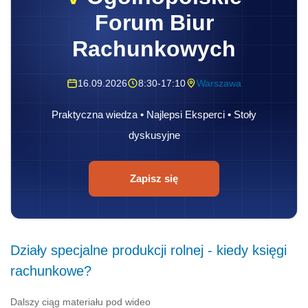
Forum Biur
Rachunkowych
16.09.2026
8:30-17:10
Warszawa
Praktyczna wiedza • Najlepsi Eksperci • Stoły
dyskusyjne
Zapisz się
Działy specjalne produkcji rolnej - kiedy księgi
rachunkowe?
Dalszy ciąg materiału pod wideo