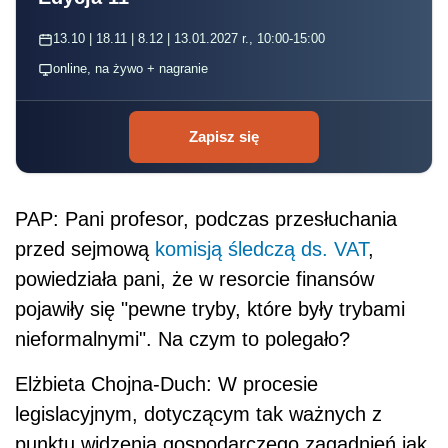
13.10 | 18.11 | 8.12 | 13.01.2027 r., 10:00-15:00
online, na żywo + nagranie
Zapisz się
PAP: Pani profesor, podczas przesłuchania
przed sejmową
komisją śledczą ds.
VAT
,
powiedziała pani, że w resorcie finansów
pojawiły się "pewne tryby, które były trybami
nieformalnymi". Na czym to polegało?
Elżbieta Chojna-Duch: W procesie
legislacyjnym, dotyczącym tak ważnych z
punktu widzenia gospodarczego zagadnień jak