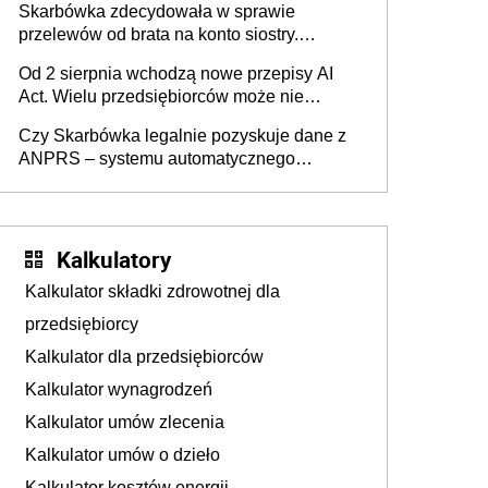
Skarbówka zdecydowała w sprawie
przelewów od brata na konto siostry.
Pieniądze z emerytury mamy wyglądały jak
Od 2 sierpnia wchodzą nowe przepisy AI
darowizna, ale podatku jednak nie będzie
Act. Wielu przedsiębiorców może nie
wiedzieć, że dotyczą także ich
Czy Skarbówka legalnie pozyskuje dane z
ANPRS – systemu automatycznego
rozpoznawania tablic rejestracyjnych
pojazdów z kamer drogowych?
Kalkulatory
Kalkulator składki zdrowotnej dla
przedsiębiorcy
Kalkulator dla przedsiębiorców
Kalkulator wynagrodzeń
Kalkulator umów zlecenia
Kalkulator umów o dzieło
Kalkulator kosztów energii