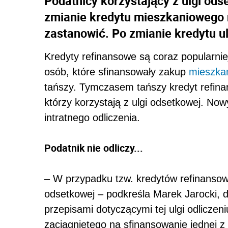
Podatnicy korzystający z ulgi ods
zmianie kredytu mieszkaniowego 
zastanowić. Po zmianie kredytu ul
Kredyty refinansowe są coraz popularniej
osób, które sfinansowały zakup
mieszka
tańszy. Tymczasem tańszy kredyt refin
którzy korzystają z ulgi odsetkowej. Now
intratnego odliczenia.
Podatnik nie odliczy...
– W przypadku tzw. kredytów refinansowy
odsetkowej – podkreśla Marek Jarocki,
przepisami dotyczącymi tej ulgi odliczen
zaciągniętego na sfinansowanie jednej 