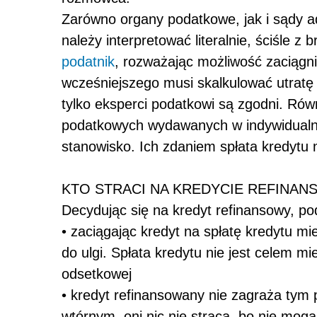
Zarówno organy podatkowe, jak i sądy ad
należy interpretować literalnie, ściśle z
podatnik
, rozważając możliwość zaciągni
wcześniejszego musi skalkulować utratę
tylko eksperci podatkowi są zgodni. Rów
podatkowych wydawanych w indywidualny
stanowisko. Ich zdaniem spłata kredytu n
KTO STRACI NA KREDYCIE REFINA
Decydując się na kredyt refinansowy, po
• zaciągając kredyt na spłatę kredytu mi
do ulgi. Spłata kredytu nie jest celem 
odsetkowej
• kredyt refinansowany nie zagraża tym 
wtórnym. oni nic nie stracą, bo nie mogą