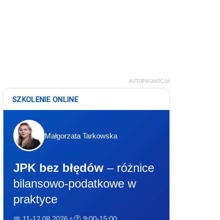
AUTOPROMOCJA
SZKOLENIE ONLINE
Małgorzata Tarkowska
JPK bez błędów
– różnice
bilansowo-podatkowe w
praktyce
📅 11-12.08.2026 r.
🕐 9:00-15:00