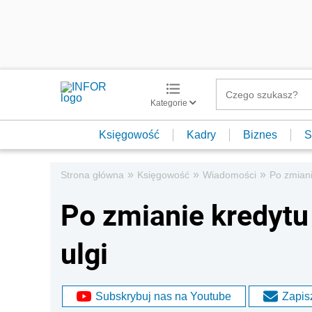
Kategorie
Księgowość
Kadry
Biznes
S
»
»
»
Strona główna
Księgowość
Wiadomości
Po zmiani
Po zmianie kredytu
ulgi
Subskrybuj nas na Youtube
Zapisz