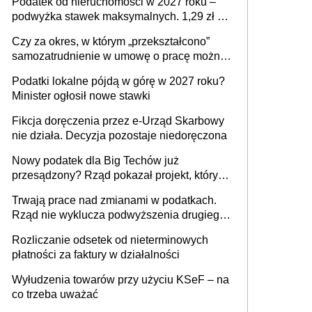
Podatek od nieruchomości w 2027 roku –
podwyżka stawek maksymalnych. 1,29 zł za
1 m2 mieszkania, 36,49 zł za 1 m2
Czy za okres, w którym „przekształcono”
budynków i lokali związanych z
samozatrudnienie w umowę o pracę można
prowadzeniem działalności gospodarczej
wystawić faktury korygujące? Rozwiązanie
Podatki lokalne pójdą w górę w 2027 roku?
umowy cywilnoprawnej jedynym
Minister ogłosił nowe stawki
racjonalnym wyjściem
Fikcja doręczenia przez e-Urząd Skarbowy
nie działa. Decyzja pozostaje niedoręczona
Nowy podatek dla Big Techów już
przesądzony? Rząd pokazał projekt, który
może zmienić zasady gry w Polsce
Trwają prace nad zmianami w podatkach.
Rząd nie wyklucza podwyższenia drugiego
progu PIT
Rozliczanie odsetek od nieterminowych
płatności za faktury w działalności
Wyłudzenia towarów przy użyciu KSeF – na
co trzeba uważać