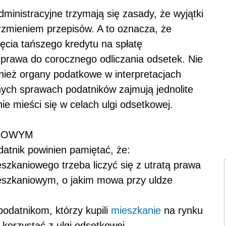
ministracyjne trzymają się zasady, że wyjątki
 brzmieniem przepisów. A to oznacza, że
ęcia tańszego kredytu na spłatę
 prawa do corocznego odliczania odsetek. Nie
nież organy podatkowe w interpretacjach
ch sprawach podatników zajmują jednolite
ie mieści się w celach ulgi odsetkowej.
NSOWYM
datnik powinien pamiętać, że:
eszkaniowego trzeba liczyć się z utratą prawa
mieszkaniowym, o jakim mowa przy uldze
podatnikom, którzy kupili
mieszkanie
na rynku
 korzystać z ulgi odsetkowej.