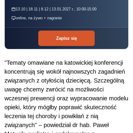
13.10 | 18.11 | 8.12 | 13.01.2027 r., 10:00-15:00
online, na żywo + nagranie
Zapisz się
"Tematy omawiane na katowickiej konferencji
koncentrują się wokół najnowszych zagadnień
związanych z otyłością dziecięcą. Szczególną
uwagę chcemy zwrócić na możliwości
wczesnej prewencji oraz wypracowanie modelu
opieki, który mógłby poprawić skuteczność
leczenia tej choroby i powikłań z nią
związanych" – powiedział dr hab. Paweł