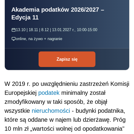
Akademia podatków 2026/2027 –
Edycja 11
13.10 | 18.11 | 8.12 | 13.01.2027 r., 10:00-15:00
online, na żywo + nagranie
Zapisz się
W 2019 r. po uwzględnieniu zastrzeżeń Komisji
Europejskiej
podatek
minimalny został
zmodyfikowany w taki sposób, że objął
wszystkie
nieruchomości
- budynki podatnika,
które są oddane w najem lub dzierżawę. Próg
10 mln zł „wartości wolnej od opodatkowania"