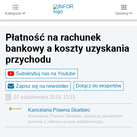
Kategorie
Serwisy
Płatność na rachunek
bankowy a koszty uzyskania
przychodu
Subskrybuj nas na Youtube
Dołącz do ekspertów
Zapisz się na newsletter
07 października 2019, 12:23
Kancelaria Prawna Skarbiec
Kancelaria Prawna Skarbiec świadczy doradztwo
prawne z zakresu prawa podatkowego,
gospodarczego, cywilnego i karnego.