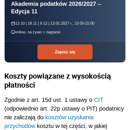
Akademia podatków 2026/2027 –
Edycja 11
13.10 | 18.11 | 8.12 | 13.01.2027 r., 10:00-15:00
online, na żywo + nagranie
Zapisz się
Koszty powiązane z wysokością
płatności
Zgodnie z art. 15d ust. 1 ustawy o
CIT
(odpowiednio art. 22p ustawy o PIT) podatnicy
nie zaliczają do
kosztów uzyskania
przychodów
kosztu w tej części, w jakiej