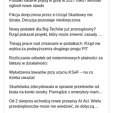
Podatki lokalne pójdą w górę w 2027 roku? Minister
cywilnoprawnej jedynym racjonalnym wyjściem
ogłosił nowe stawki
Fikcja doręczenia przez e-Urząd Skarbowy nie
działa. Decyzja pozostaje niedoręczona
Nowy podatek dla Big Techów już przesądzony?
Rząd pokazał projekt, który może zmienić zasady gry
w Polsce
Trwają prace nad zmianami w podatkach. Rząd nie
wyklucza podwyższenia drugiego progu PIT
Rozliczanie odsetek od nieterminowych płatności za
faktury w działalności
Wyłudzenia towarów przy użyciu KSeF – na co
trzeba uważać
Skarbówka zdecydowała w sprawie przelewów od
brata na konto siostry. Pieniądze z emerytury mamy
wyglądały jak darowizna, ale podatku jednak nie
Od 2 sierpnia wchodzą nowe przepisy AI Act. Wielu
będzie
przedsiębiorców może nie wiedzieć, że dotyczą
także ich