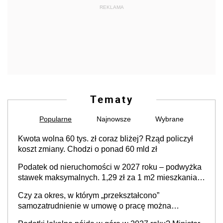
REKLAMA
Tematy
Popularne
Najnowsze
Wybrane
Kwota wolna 60 tys. zł coraz bliżej? Rząd policzył
koszt zmiany. Chodzi o ponad 60 mld zł
Podatek od nieruchomości w 2027 roku – podwyżka
stawek maksymalnych. 1,29 zł za 1 m2 mieszkania,
36,49 zł za 1 m2 budynków i lokali związanych z
Czy za okres, w którym „przekształcono”
prowadzeniem działalności gospodarczej
samozatrudnienie w umowę o pracę można
wystawić faktury korygujące? Rozwiązanie umowy