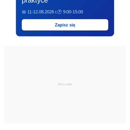
praktyce
📅 11-12.08.2026 r.
🕐 9:00-15:00
Zapisz się
REKLAMA