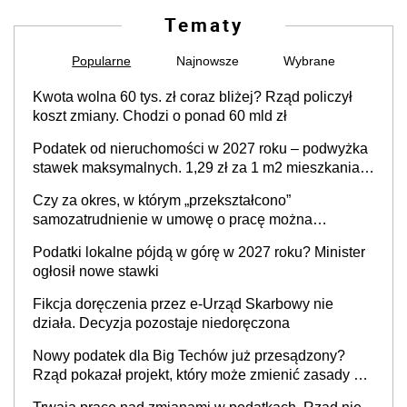
Tematy
Popularne
Najnowsze
Wybrane
Kwota wolna 60 tys. zł coraz bliżej? Rząd policzył
koszt zmiany. Chodzi o ponad 60 mld zł
Podatek od nieruchomości w 2027 roku – podwyżka
stawek maksymalnych. 1,29 zł za 1 m2 mieszkania,
36,49 zł za 1 m2 budynków i lokali związanych z
Czy za okres, w którym „przekształcono”
prowadzeniem działalności gospodarczej
samozatrudnienie w umowę o pracę można
wystawić faktury korygujące? Rozwiązanie umowy
Podatki lokalne pójdą w górę w 2027 roku? Minister
cywilnoprawnej jedynym racjonalnym wyjściem
ogłosił nowe stawki
Fikcja doręczenia przez e-Urząd Skarbowy nie
działa. Decyzja pozostaje niedoręczona
Nowy podatek dla Big Techów już przesądzony?
Rząd pokazał projekt, który może zmienić zasady gry
w Polsce