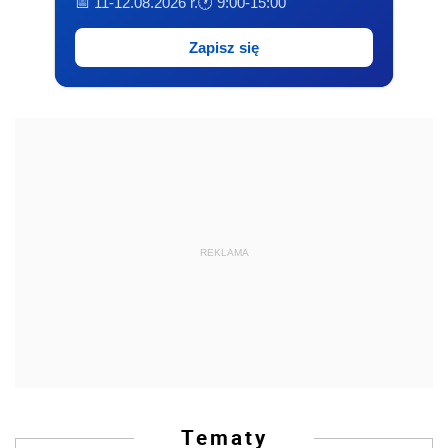
📅 11-12.08.2026 r.
🕐 9:00-15:00
Zapisz się
REKLAMA
Tematy