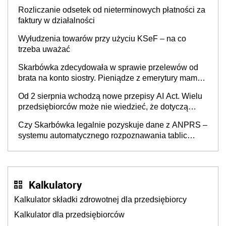
Rozliczanie odsetek od nieterminowych płatności za
faktury w działalności
Wyłudzenia towarów przy użyciu KSeF – na co
trzeba uważać
Skarbówka zdecydowała w sprawie przelewów od
brata na konto siostry. Pieniądze z emerytury mamy
wyglądały jak darowizna, ale podatku jednak nie
Od 2 sierpnia wchodzą nowe przepisy AI Act. Wielu
będzie
przedsiębiorców może nie wiedzieć, że dotyczą
także ich
Czy Skarbówka legalnie pozyskuje dane z ANPRS –
systemu automatycznego rozpoznawania tablic
rejestracyjnych pojazdów z kamer drogowych?
Kalkulatory
Kalkulator składki zdrowotnej dla przedsiębiorcy
Kalkulator dla przedsiębiorców