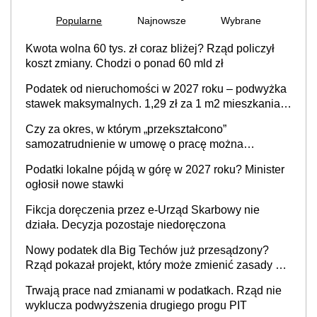
Popularne
Najnowsze
Wybrane
Kwota wolna 60 tys. zł coraz bliżej? Rząd policzył
koszt zmiany. Chodzi o ponad 60 mld zł
Podatek od nieruchomości w 2027 roku – podwyżka
stawek maksymalnych. 1,29 zł za 1 m2 mieszkania,
36,49 zł za 1 m2 budynków i lokali związanych z
Czy za okres, w którym „przekształcono”
prowadzeniem działalności gospodarczej
samozatrudnienie w umowę o pracę można
wystawić faktury korygujące? Rozwiązanie umowy
Podatki lokalne pójdą w górę w 2027 roku? Minister
cywilnoprawnej jedynym racjonalnym wyjściem
ogłosił nowe stawki
Fikcja doręczenia przez e-Urząd Skarbowy nie
działa. Decyzja pozostaje niedoręczona
Nowy podatek dla Big Techów już przesądzony?
Rząd pokazał projekt, który może zmienić zasady gry
w Polsce
Trwają prace nad zmianami w podatkach. Rząd nie
wyklucza podwyższenia drugiego progu PIT