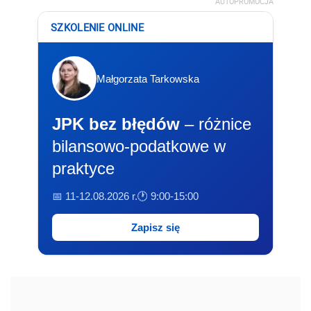
AUTOPROMOCJA
SZKOLENIE ONLINE
Małgorzata Tarkowska
JPK bez błędów
– różnice
bilansowo-podatkowe w
praktyce
📅 11-12.08.2026 r.
🕐 9:00-15:00
Zapisz się