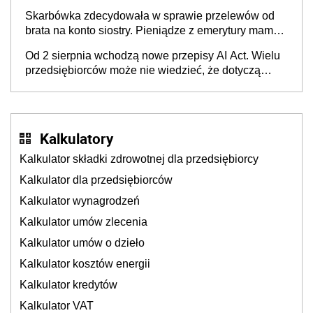
Skarbówka zdecydowała w sprawie przelewów od
brata na konto siostry. Pieniądze z emerytury mamy
wyglądały jak darowizna, ale podatku jednak nie
Od 2 sierpnia wchodzą nowe przepisy AI Act. Wielu
będzie
przedsiębiorców może nie wiedzieć, że dotyczą
także ich
Kalkulatory
Kalkulator składki zdrowotnej dla przedsiębiorcy
Kalkulator dla przedsiębiorców
Kalkulator wynagrodzeń
Kalkulator umów zlecenia
Kalkulator umów o dzieło
Kalkulator kosztów energii
Kalkulator kredytów
Kalkulator VAT