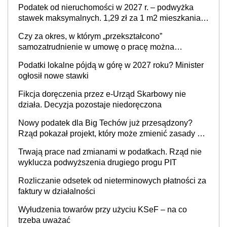
Podatek od nieruchomości w 2027 r. – podwyżka
stawek maksymalnych. 1,29 zł za 1 m2 mieszkania,
36,49 zł za 1 m2 budynków i lokali związanych z
Czy za okres, w którym „przekształcono”
prowadzeniem działalności gospodarczej
samozatrudnienie w umowę o pracę można
wystawić faktury korygujące? Rozwiązanie umowy
Podatki lokalne pójdą w górę w 2027 roku? Minister
cywilnoprawnej jedynym racjonalnym wyjściem
ogłosił nowe stawki
Fikcja doręczenia przez e-Urząd Skarbowy nie
działa. Decyzja pozostaje niedoręczona
Nowy podatek dla Big Techów już przesądzony?
Rząd pokazał projekt, który może zmienić zasady gry
w Polsce
Trwają prace nad zmianami w podatkach. Rząd nie
wyklucza podwyższenia drugiego progu PIT
Rozliczanie odsetek od nieterminowych płatności za
faktury w działalności
Wyłudzenia towarów przy użyciu KSeF – na co
trzeba uważać