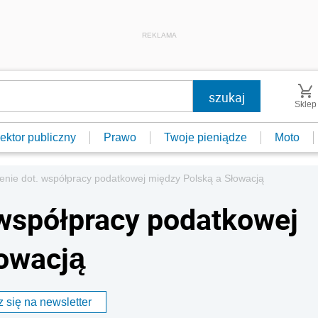
REKLAMA
Sklep
ektor publiczny
Prawo
Twoje pieniądze
Moto
nie dot. współpracy podatkowej między Polską a Słowacją
współpracy podatkowej
owacją
 się na newsletter