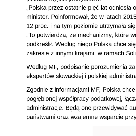
„Polska przez ostatnie pięć lat odniosła 
minister. Poinformował, że w latach 20
12 proc. i na tym poziomie utrzymała si
„To potwierdza, że mechanizmy, które w
podkreślił. Według niego Polska chce si
zakresie z innymi krajami, w ramach Sol
Według MF, podpisanie porozumienia za
ekspertów słowackiej i polskiej administr
Zgodnie z informacjami MF, Polska chc
pogłębionej współpracy
podat
kowej, łąc
administracje. Będą one przewidywać au
państwami oraz wzajemne wsparcie przy