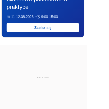
praktyce
📅 11-12.08.2026 r.
🕐 9:00-15:00
Zapisz się
REKLAMA