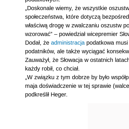
„Doskonale wiemy, że wszystkie oszust
społeczeństwa, które dotyczą bezpośredn
właściwą drogę w zwalczaniu oszustw
po
wzorować” – powiedział wicepremier Słow
Dodał, że
administracja
podat
kowa musi 
podat
ników, ale także wyciągać konsekwe
Zauważył, że Słowacja w ostatnich latac
każdy robił, co chciał.
„W związku z tym dobrze by było współp
maja doświadczenie w tej sprawie (walc
podkreślił Heger.