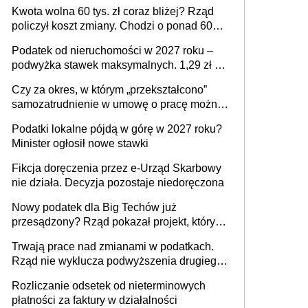
Kwota wolna 60 tys. zł coraz bliżej? Rząd
policzył koszt zmiany. Chodzi o ponad 60
mld zł
Podatek od nieruchomości w 2027 roku –
podwyżka stawek maksymalnych. 1,29 zł za
1 m2 mieszkania, 36,49 zł za 1 m2
Czy za okres, w którym „przekształcono”
budynków i lokali związanych z
samozatrudnienie w umowę o pracę można
prowadzeniem działalności gospodarczej
wystawić faktury korygujące? Rozwiązanie
Podatki lokalne pójdą w górę w 2027 roku?
umowy cywilnoprawnej jedynym
Minister ogłosił nowe stawki
racjonalnym wyjściem
Fikcja doręczenia przez e-Urząd Skarbowy
nie działa. Decyzja pozostaje niedoręczona
Nowy podatek dla Big Techów już
przesądzony? Rząd pokazał projekt, który
może zmienić zasady gry w Polsce
Trwają prace nad zmianami w podatkach.
Rząd nie wyklucza podwyższenia drugiego
progu PIT
Rozliczanie odsetek od nieterminowych
płatności za faktury w działalności