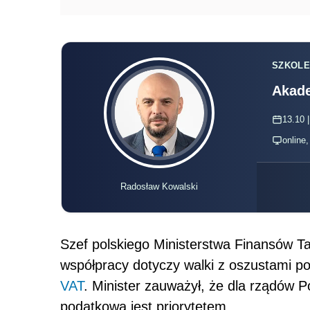
SZKOLE
Akade
13.10 |
online
Radosław Kowalski
Szef polskiego Ministerstwa Finansów Ta
współpracy dotyczy walki z oszustami
po
VAT
. Minister zauważył, że dla rządów Po
podat
kową jest priorytetem.