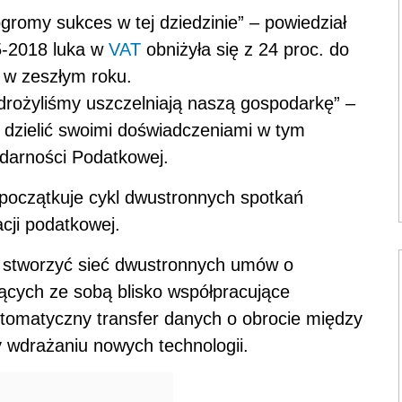
ogromy sukces w tej dziedzinie” – powiedział
15-2018 luka w
VAT
obniżyła się z 24 proc. do
ę w zeszłym roku.
drożyliśmy uszczelniają naszą gospodarkę” –
ę dzielić swoimi doświadczeniami w tym
idarności
Podat
kowej.
początkuje cykl dwustronnych spotkań
acji
podat
kowej.
e stworzyć sieć dwustronnych umów o
zących ze sobą blisko współpracujące
tomatyczny transfer danych o obrocie między
 wdrażaniu nowych technologii.