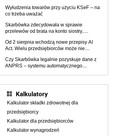
Wyłudzenia towarów przy użyciu KSeF – na
co trzeba uważać
Skarbówka zdecydowała w sprawie
przelewów od brata na konto siostry.
Pieniądze z emerytury mamy wyglądały jak
Od 2 sierpnia wchodzą nowe przepisy AI
darowizna, ale podatku jednak nie będzie
Act. Wielu przedsiębiorców może nie
wiedzieć, że dotyczą także ich
Czy Skarbówka legalnie pozyskuje dane z
ANPRS – systemu automatycznego
rozpoznawania tablic rejestracyjnych
pojazdów z kamer drogowych?
Kalkulatory
Kalkulator składki zdrowotnej dla
przedsiębiorcy
Kalkulator dla przedsiębiorców
Kalkulator wynagrodzeń