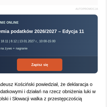
AUTOPROMOCJA
NIE ONLINE
mia podatków 2026/2027 – Edycja 11
 18.11 | 8.12 | 13.01.2027 r., 10:00-15:00
, na żywo + nagranie
Zapisz się
deusz Kościński powiedział, że deklaracja o
dat
kowymi i działań na rzecz obniżenia luki w
lski i Słowacji walka z przestępczością