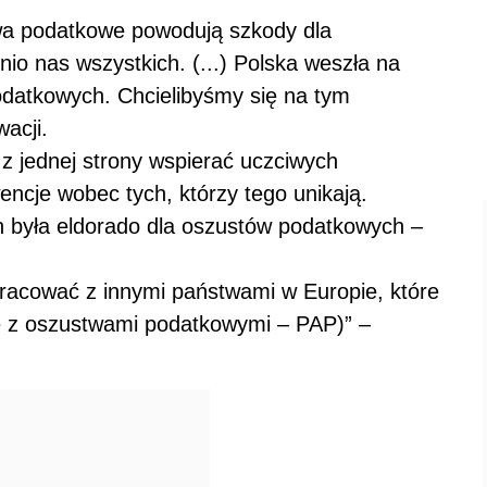
wa
podat
kowe powodują szkody dla
io nas wszystkich. (...) Polska weszła na
dat
kowych. Chcielibyśmy się na tym
acji.
z jednej strony wspierać uczciwych
ncje wobec tych, którzy tego unikają.
h była eldorado dla oszustów
podat
kowych –
racować z innymi państwami w Europie, które
e z oszustwami
podat
kowymi – PAP)” –