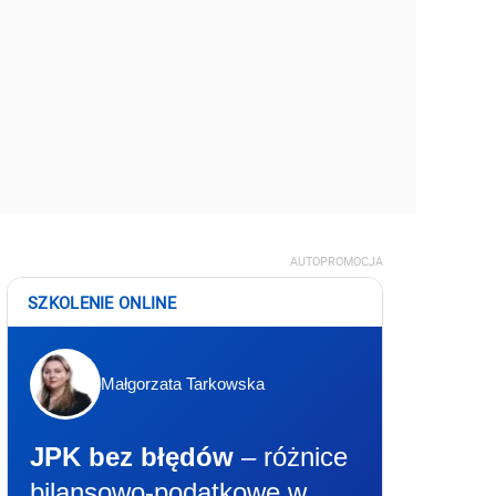
AUTOPROMOCJA
SZKOLENIE ONLINE
Małgorzata Tarkowska
JPK bez błędów
– różnice
bilansowo-podatkowe w