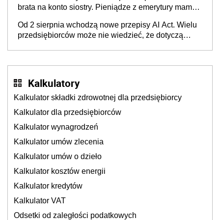
brata na konto siostry. Pieniądze z emerytury mamy
wyglądały jak darowizna, ale podatku jednak nie
Od 2 sierpnia wchodzą nowe przepisy AI Act. Wielu
będzie
przedsiębiorców może nie wiedzieć, że dotyczą
także ich
Kalkulatory
Kalkulator składki zdrowotnej dla przedsiębiorcy
Kalkulator dla przedsiębiorców
Kalkulator wynagrodzeń
Kalkulator umów zlecenia
Kalkulator umów o dzieło
Kalkulator kosztów energii
Kalkulator kredytów
Kalkulator VAT
Odsetki od zaległości podatkowych