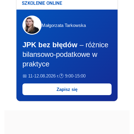
SZKOLENIE ONLINE
Małgorzata Tarkowska
JPK bez błędów
– różnice
bilansowo-podatkowe w
praktyce
📅 11-12.08.2026 r.
🕐 9:00-15:00
Zapisz się