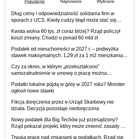
Popularne
Najnowsze
Wybrane
Dług celny i odpowiedzialność solidarna firm w
sporach z UCS. Kiedy cudzy błąd może stać się
Twoim problemem
Kwota wolna 60 tys. zł coraz bliżej? Rząd policzył
koszt zmiany. Chodzi o ponad 60 mld zł
Podatek od nieruchomości w 2027 r. – podwyżka
stawek maksymalnych. 1,29 zł za 1 m2 mieszkania,
36,49 zł za 1 m2 budynków i lokali związanych z
Czy za okres, w którym „przekształcono”
prowadzeniem działalności gospodarczej
samozatrudnienie w umowę o pracę można
wystawić faktury korygujące? Rozwiązanie umowy
Podatki lokalne pójdą w górę w 2027 roku? Minister
cywilnoprawnej jedynym racjonalnym wyjściem
ogłosił nowe stawki
Fikcja doręczenia przez e-Urząd Skarbowy nie
działa. Decyzja pozostaje niedoręczona
Nowy podatek dla Big Techów już przesądzony?
Rząd pokazał projekt, który może zmienić zasady gry
w Polsce
Trwają prace nad zmianami w podatkach. Rząd nie