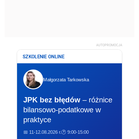
AUTOPROMOCJA
SZKOLENIE ONLINE
Małgorzata Tarkowska
JPK bez błędów
– różnice
bilansowo-podatkowe w
praktyce
📅 11-12.08.2026 r.
🕐 9:00-15:00