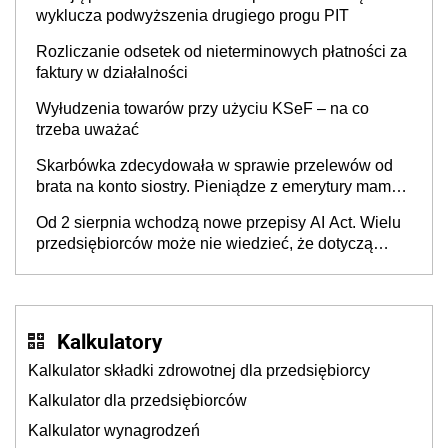
wyklucza podwyższenia drugiego progu PIT
Rozliczanie odsetek od nieterminowych płatności za
faktury w działalności
Wyłudzenia towarów przy użyciu KSeF – na co
trzeba uważać
Skarbówka zdecydowała w sprawie przelewów od
brata na konto siostry. Pieniądze z emerytury mamy
wyglądały jak darowizna, ale podatku jednak nie
Od 2 sierpnia wchodzą nowe przepisy AI Act. Wielu
będzie
przedsiębiorców może nie wiedzieć, że dotyczą
także ich
Kalkulatory
Kalkulator składki zdrowotnej dla przedsiębiorcy
Kalkulator dla przedsiębiorców
Kalkulator wynagrodzeń