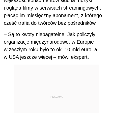
REKLAMA
AUTOPROMOCJA
KONFERENCJA STACJONARNA
V
Ogólnopolskie