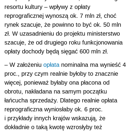
więcej, ponieważ byłaby ona płacona od
obrotu, nakładana na samym początku
łańcucha sprzedaży. Dlatego realnie opłata
reprograficzna wyniosłaby ok. 6 proc.
i przykłady innych krajów wskazują, że
dokładnie o taką kwotę wzrosłyby też
w Polsce ceny sprzętu elektronicznego – mówi
dr Dawid Piekarz. – Te 4–6 proc. to naprawdę
bardzo dużo. Na rynku elektroniki bardzo
często o tym, kto zostaje, a kto z niego
wypada, decydują ułamki procenta w cenie,
ponieważ jest to rynek piekielnie
konkurencyjny. Trzeba też zauważyć, że
w Polsce ta opłata byłaby cztery razy wyższa
niż w Niemczech, gdzie wynosi ona 1 proc., na