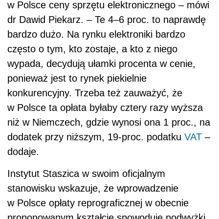
dodatek przy niższym, 19-proc. podatku
VAT
–
dodaje.
Instytut Staszica w swoim oficjalnym
stanowisku wskazuje, że wprowadzenie
w Polsce opłaty reprograficznej w obecnie
proponowanym kształcie spowoduje podwyżki
cen laptopów, komputerów, dekoderów,
telewizorów i tabletów, które bezpośrednio
dotkną konsumentów. Producenci i importerzy,
którzy już teraz często mają marże poniżej 1
proc., przerzucą bowiem nową opłatę na
konsumentów. Przy obecnych założeniach
byłaby to zaraz po podatku
VAT
najwyższa
opłata, jaką ponosi kupujący. Udział w cenie
np. podatku dochodowego jest niemal 30-