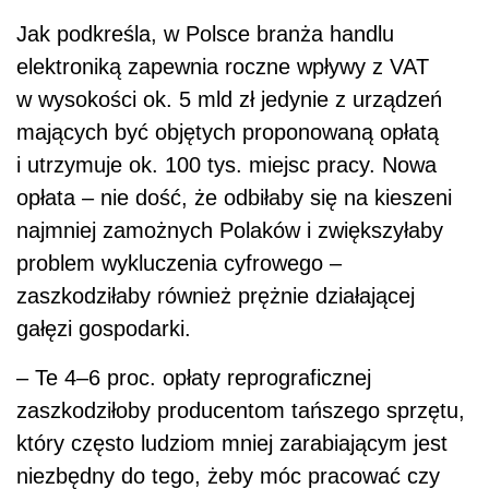
zaszkodziłaby również prężnie działającej
gałęzi gospodarki.
– Te 4–6 proc. opłaty reprograficznej
zaszkodziłoby producentom tańszego sprzętu,
który często ludziom mniej zarabiającym jest
niezbędny do tego, żeby móc pracować czy
uczyć się zdalnie. Taki sprzęt stałby się
niedostępny, nie opłacałoby się go już
na polskim rynku sprzedawać. Mielibyśmy
sytuację podobną jak we Francji, gdzie na
rynku został wyłącznie wysoki,
drogi
sprzęt –
właśnie dlatego, że wysoka opłata
reprograficzna zmieniła kształt tamtejszego
rynku. My nie jesteśmy społeczeństwem tak
bogatym jak Niemcy czy Francuzi, natomiast