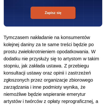
stopniu, jak zakłada ustawa. Z przebiegu
konsultacji ustawy oraz opinii i zastrzeżeń
zgłoszonych przez organizacje zbiorowego
zarządzania i inne podmioty wynika, że
niemożliwe będzie wspieranie emerytur
artystów i twórców z opłaty reprograficznej, a
jej poborem nie może się zająć
administracja
skarbowa. Ministerstwo Finansów wskazuje
również, że niemożliwe jest zapewnienie
ściągalności nowego parapodatku od
zagranicznych sklepów. W rezultacie
nie można mówić o powszechności,
efektywności i równości w poborze opłaty, a
koszty
jej poboru będą również bardzo
wysokie.