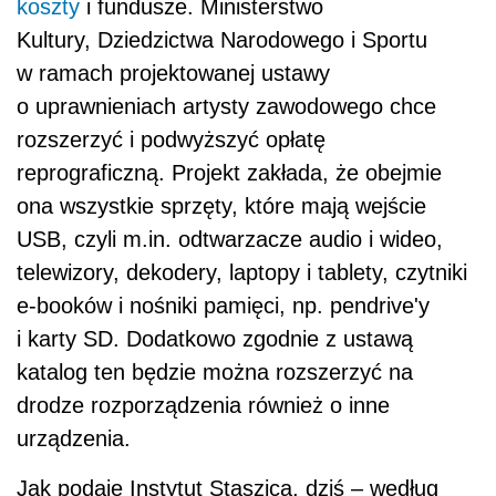
e-booków i nośniki pamięci, np. pendrive'y
i karty SD. Dodatkowo zgodnie z ustawą
katalog ten będzie można rozszerzyć na
drodze rozporządzenia również o inne
urządzenia.
Jak podaje Instytut Staszica, dziś – według
resortu kultury – wpływy z opłaty
reprograficznej wynoszą ok. 7 mln zł, choć
rynek szacuje, że powinno to być ok. 50 mln
zł. W uzasadnieniu do projektu ministerstwo
szacuje, że od drugiego roku funkcjonowania
opłaty dochody będą sięgać 600 mln zł.
– W założeniu
opłata
nominalna ma wynieść 4
proc., przy czym realnie byłoby to znacznie