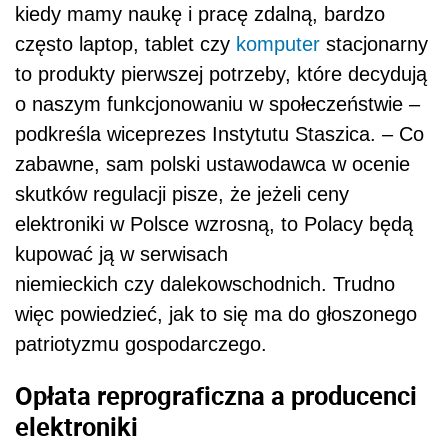
niemieckich czy dalekowschodnich. Trudno
więc powiedzieć, jak to się ma do głoszonego
patriotyzmu gospodarczego.
Opłata reprograficzna a producenci
elektroniki
Jak podkreśla, w Polsce branża handlu
elektroniką zapewnia roczne wpływy z VAT
w wysokości ok. 5 mld zł jedynie z urządzeń
mających być objętych proponowaną opłatą
i utrzymuje ok. 100 tys. miejsc pracy. Nowa
opłata – nie dość, że odbiłaby się na kieszeni
najmniej zamożnych Polaków i zwiększyłaby
problem wykluczenia cyfrowego –