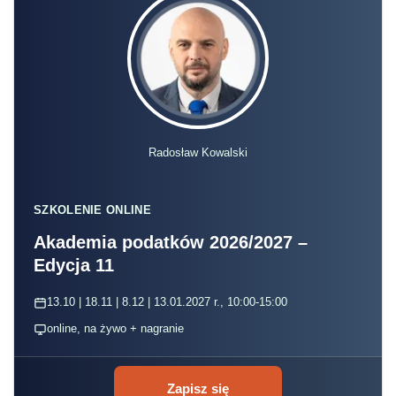
Akademia podatków 2026/2027 –
Edycja 11
13.10 | 18.11 | 8.12 | 13.01.2027 r., 10:00-15:00
online, na żywo + nagranie
Zapisz się
– Ten podatek jest tak naprawdę do niczego
niepotrzebny. Polska jest już w tej
chwili prymusem w Unii Europejskiej pod
względem wydatków na kulturę –
przeznaczamy na nią 0,7 proc. PKB, podczas
gdy średnia europejska to 0,5 proc. To
oznacza, że wydajemy na kulturę o połowę