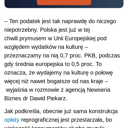
więcej niż nawet bogatsze od nas kraje –
wyjaśnia w rozmowie z agencją Newseria
Biznes dr Dawid Piekarz.
Jak podkreśla, obecnie już sama konstrukcja
opłaty
reprograficznej jest przestarzała, bo
większość konsumentów słucha muzyki
i ogląda filmy w serwisach streamingowych,
płacąc im miesięczny abonament, z którego
część trafia do twórców bez pośredników.
– Są to kwoty niebagatelne. Jak policzyły
organizacje międzynarodowe, w Europie
w zeszłym roku było to ok. 10 mld euro, a
w USA jeszcze więcej – mówi ekspert.