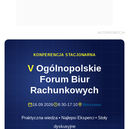
Forum Biur
Rachunkowych
16.09.2026
8:30-17:10
Warszawa
Praktyczna wiedza • Najlepsi Eksperci • Stoły
dyskusyjne
Zapisz się
Tymczasem nakładanie na konsumentów
kolejnej daniny za te same treści będzie po
prostu zwielokrotnieniem opodatkowania. W
dodatku nie przysłuży się to artystom w takim