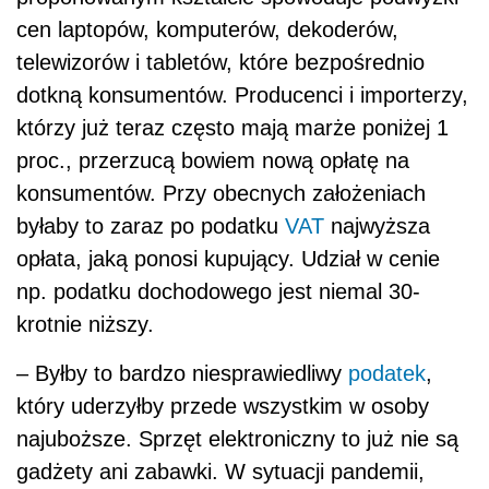
krotnie niższy.
– Byłby to bardzo niesprawiedliwy
podatek
,
który uderzyłby przede wszystkim w osoby
najuboższe. Sprzęt elektroniczny to już nie są
gadżety ani zabawki. W sytuacji pandemii,
kiedy mamy naukę i pracę zdalną, bardzo
często laptop, tablet czy
komputer
stacjonarny
to produkty pierwszej potrzeby, które decydują
o naszym funkcjonowaniu w społeczeństwie –
podkreśla wiceprezes Instytutu Staszica. – Co
zabawne, sam polski ustawodawca w ocenie
skutków regulacji pisze, że jeżeli ceny
elektroniki w Polsce wzrosną, to Polacy będą
kupować ją w serwisach