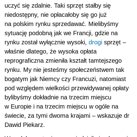
pod względem wielkości przewidywanej opłaty
bylibyśmy dokładnie na trzecim miejscu
w Europie i na trzecim miejscu w ogóle na
świecie, za tymi dwoma krajami – wskazuje dr
Dawid Piekarz.
W podobnym tonie wypowiedzieli się eksperci
podczas zorganizowanego przez Instytut
Staszica panelu dyskusyjnego „Opłata czy
haracz”. Wzięli w nim udział,
poza przedstawicielami Instytutu, także
Tomasz Wróblewski, prezes think-tanku
Warsaw Enterprise Institute, dr Marian
Szołucha z Instytutu Prawa Gospodarczego,
Andrzej Przybyło, prezes
spółki
AB,