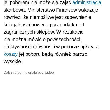
Dalszy ciąg materiału pod wideo
– Ten
podatek
byłby rozdzielany
przez organizacje zbiorowego zarządzania
według tego, jak popularny jest dany artysta.
Nie ma więc mechanizmu, który
transmitowałby te
pieniądze
do artystów