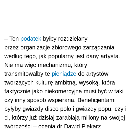
tworzących kulturę ambitną, wysoką, która
faktycznie jako niekomercyjna musi być w taki
czy inny sposób wspierana. Beneficjentami
byłyby gwiazdy disco polo i gwiazdy popu, czyli
ci, którzy już dzisiaj zarabiają miliony na swojej
twórczości – ocenia dr Dawid Piekarz
Eksperci IS obawiają się także wzmocnienia na
lata pozycji organizacji zbiorowego
zarządzania, przez które będą przechodziły
dodatkowe setki milionów złotych z nowej
opłaty. I to w sytuacji, w której organizacje te
stają się archaizmem, a ich rola staje się
niepotrzebna.
– Organizacje będą mogły dzielić i rządzić na