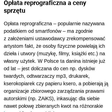
od lat – jest doliczana do cen np. dysków
twardych, odtwarzaczy mp3, drukarek,
kserokopiarek czy papieru ksero, a pobierają ją
organizacje zbiorowego zarządzania prawami
autorskimi (np. ZAiKS), inkasując dla siebie
nawet połowę zbieranych kwot na różnorakie
koszty
i fundusze. Ministerstwo
Kultury, Dziedzictwa Narodowego i Sportu
w ramach projektowanej ustawy
o uprawnieniach artysty zawodowego chce
rozszerzyć i podwyższyć opłatę
reprograficzną. Projekt zakłada, że obejmie
ona wszystkie sprzęty, które mają wejście
USB, czyli m.in. odtwarzacze audio i wideo,
telewizory, dekodery, laptopy i tablety, czytniki