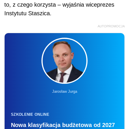
Jarosław Jurga
SZKOLENIE ONLINE
Nowa klasyfikacja budżetowa od 2027
roku – reforma finansów publicznych
w praktyce
26.08.2026 r., 9:00-13:00
online, na żywo + nagranie
Liczba miejsc ograniczona
Zapisz się
Zobacz również:
Opłata reprograficzna - czy przepisy są