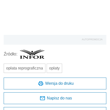
opłata reprograficzna
opłaty
Wersja do druku
Napisz do nas
Zapisz się na newsletter
Udostępnij
Oceń jakość naszego artykułu
Twoja opinia jest dla nas bardzo ważna