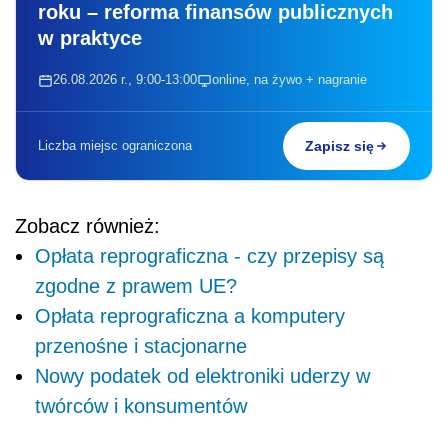
zgodne z prawem UE?
Opłata reprograficzna a komputery
przenośne i stacjonarne
Nowy podatek od elektroniki uderzy w
twórców i konsumentów
Opłata reprograficzna a ceny
sprzętu
Opłata reprograficzna – popularnie nazywana
podatkiem od smartfonów – ma zgodnie
z założeniami ustawodawcy zrekompensować
artystom fakt, że osoby fizyczne powielają ich
dzieła i utwory (muzykę, filmy, książki etc.) na
własny użytek. W Polsce ta danina istnieje już