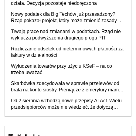
działa. Decyzja pozostaje niedoręczona
Nowy podatek dla Big Techów już przesądzony?
Rząd pokazał projekt, który może zmienić zasady gry
w Polsce
Trwają prace nad zmianami w podatkach. Rząd nie
wyklucza podwyższenia drugiego progu PIT
Rozliczanie odsetek od nieterminowych płatności za
faktury w działalności
Wyłudzenia towarów przy użyciu KSeF – na co
trzeba uważać
Skarbówka zdecydowała w sprawie przelewów od
brata na konto siostry. Pieniądze z emerytury mamy
wyglądały jak darowizna, ale podatku jednak nie
Od 2 sierpnia wchodzą nowe przepisy AI Act. Wielu
będzie
przedsiębiorców może nie wiedzieć, że dotyczą
także ich