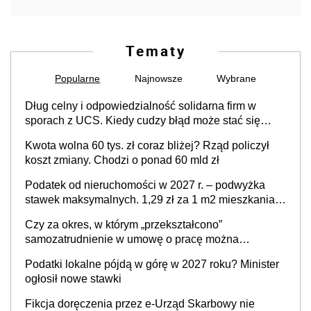
Tematy
Popularne
Najnowsze
Wybrane
Dług celny i odpowiedzialność solidarna firm w
sporach z UCS. Kiedy cudzy błąd może stać się
Twoim problemem
Kwota wolna 60 tys. zł coraz bliżej? Rząd policzył
koszt zmiany. Chodzi o ponad 60 mld zł
Podatek od nieruchomości w 2027 r. – podwyżka
stawek maksymalnych. 1,29 zł za 1 m2 mieszkania,
36,49 zł za 1 m2 budynków i lokali związanych z
Czy za okres, w którym „przekształcono”
prowadzeniem działalności gospodarczej
samozatrudnienie w umowę o pracę można
wystawić faktury korygujące? Rozwiązanie umowy
Podatki lokalne pójdą w górę w 2027 roku? Minister
cywilnoprawnej jedynym racjonalnym wyjściem
ogłosił nowe stawki
Fikcja doręczenia przez e-Urząd Skarbowy nie