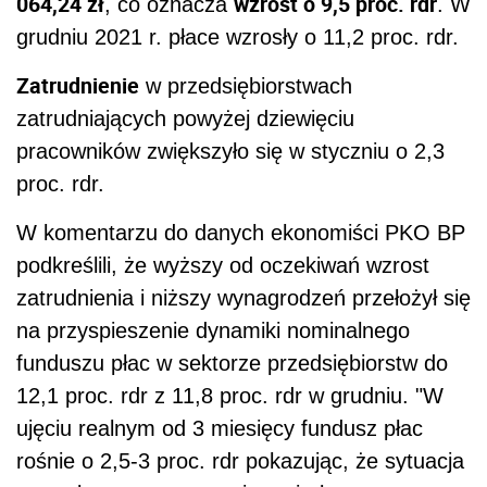
064,24 zł
wzrost o 9,5 proc. rdr
, co oznacza
. W
grudniu 2021 r. płace wzrosły o 11,2 proc. rdr.
Zatrudnienie
w przedsiębiorstwach
zatrudniających powyżej dziewięciu
pracowników zwiększyło się w styczniu o 2,3
proc. rdr.
W komentarzu do danych ekonomiści PKO BP
podkreślili, że wyższy od oczekiwań wzrost
zatrudnienia i niższy wynagrodzeń przełożył się
na przyspieszenie dynamiki nominalnego
funduszu płac w sektorze przedsiębiorstw do
12,1 proc. rdr z 11,8 proc. rdr w grudniu. "W
ujęciu realnym od 3 miesięcy fundusz płac
rośnie o 2,5-3 proc. rdr pokazując, że sytuacja