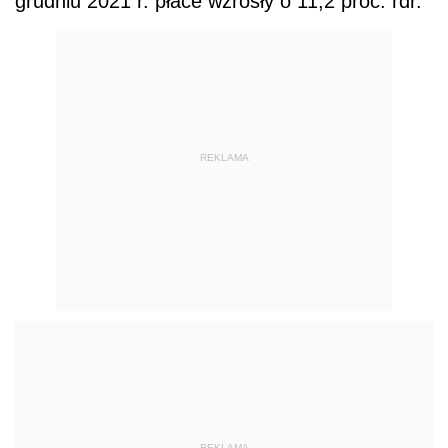
grudniu 2021 r. płace wzrosły o 11,2 proc. rdr.
REKLAMA
REKLAMA