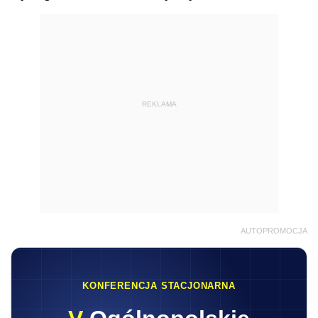
REKLAMA
AUTOPROMOCJA
KONFERENCJA STACJONARNA