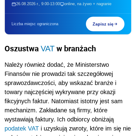
26.08.2026 r., 9:00-13:00
online, na żywo + nagranie
Liczba miejsc ograniczona
Zapisz się
Oszustwa
w branżach
VAT
Należy również dodać, że Ministerstwo
Finansów nie prowadzi tak szczegółowej
sprawozdawczości, aby wskazać branże i
towary najczęściej wykrywane przy okazji
fikcyjnych faktur. Natomiast istotny jest sam
mechanizm. Zakładane są firmy, które
wystawiają faktury. Ich odbiorcy obniżają
podatek
VAT
i uzyskują zwroty, które im się nie