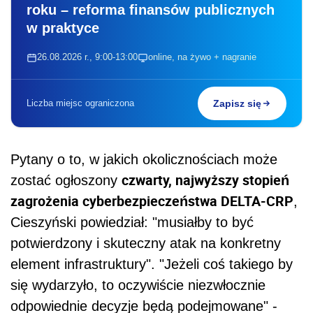
roku – reforma finansów publicznych
w praktyce
26.08.2026 r., 9:00-13:00
online, na żywo + nagranie
Liczba miejsc ograniczona
Zapisz się
Pytany o to, w jakich okolicznościach może
czwarty, najwyższy stopień
zostać ogłoszony
zagrożenia cyberbezpieczeństwa DELTA-CRP
,
Cieszyński powiedział: "musiałby to być
potwierdzony i skuteczny atak na konkretny
element infrastruktury". "Jeżeli coś takiego by
się wydarzyło, to oczywiście niezwłocznie
odpowiednie decyzje będą podejmowane" -