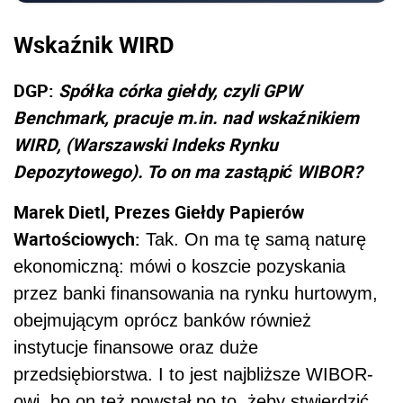
Wskaźnik WIRD
DGP:
Spółka córka giełdy, czyli GPW
Benchmark, pracuje m.in. nad wskaźnikiem
WIRD, (Warszawski Indeks Rynku
Depozytowego). To on ma zastąpić WIBOR?
Marek Dietl, Prezes
Giełdy Papierów
Wartościowych:
Tak. On ma tę samą naturę
ekonomiczną: mówi o koszcie pozyskania
przez banki finansowania na rynku hurtowym,
obejmującym oprócz banków również
instytucje finansowe oraz duże
przedsiębiorstwa. I to jest najbliższe WIBOR-
owi, bo on też powstał po to, żeby stwierdzić,