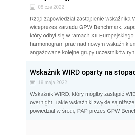
08 cze 2022
Rząd zapowiedział zastąpienie wskaźnika W
wiceprezes zarządu GPW Benchmark, zapow
który odbył się w ramach XII Europejskieg
harmonogram prac nad nowym wskaźnikiem,
angażowane kolejne grupy uczestników ryn
Wskaźnik WIRD oparty na stopa
18 maja 2022
Wskaźnik WIRD, który mógłby zastąpić WIB
overnight. Takie wskaźniki zwykle są niżs
powiedział w środę PAP prezes GPW Benc