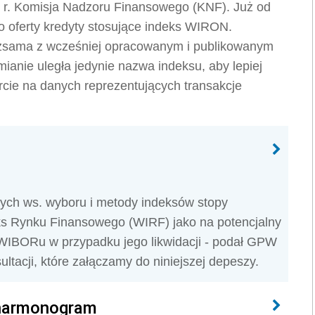
 r. Komisja Nadzoru Finansowego (KNF). Już od
 oferty kredyty stosujące indeks WIRON.
ożsama z wcześniej opracowanym i publikowanym
ie uległa jedynie nazwa indeksu, aby lepiej
parcie na danych reprezentujących transakcje
nych ws. wyboru i metody indeksów stopy
s Rynku Finansowego (WIRF) jako na potencjalny
 WIBORu w przypadku jego likwidacji - podał GPW
acji, które załączamy do niniejszej depeszy.
 harmonogram