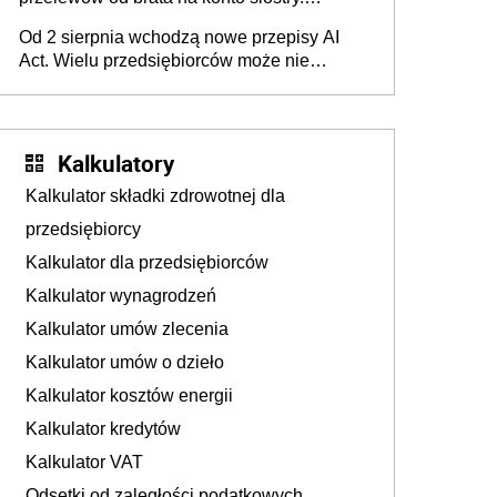
Pieniądze z emerytury mamy wyglądały jak
Od 2 sierpnia wchodzą nowe przepisy AI
darowizna, ale podatku jednak nie będzie
Act. Wielu przedsiębiorców może nie
wiedzieć, że dotyczą także ich
Kalkulatory
Kalkulator składki zdrowotnej dla
przedsiębiorcy
Kalkulator dla przedsiębiorców
Kalkulator wynagrodzeń
Kalkulator umów zlecenia
Kalkulator umów o dzieło
Kalkulator kosztów energii
Kalkulator kredytów
Kalkulator VAT
Odsetki od zaległości podatkowych