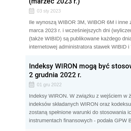
(marzec 2023 r.)
03 sty 2023
Ile wynoszą WIBOR 3M, WIBOR 6M i inne 
marca 2023 r. i wcześniejszych dni (wyli
(także WIBID) są publikowane każdego dnia
internetowej administratora stawek WIBID
Indeksy WIRON mogą być stosow
2 grudnia 2022 r.
01 gru 2022
Indeksy WIRON. W związku z wejściem w ż
indeksów składanych WIRON oraz kodeksu 
zostaną spełnione warunki do stosowania i
instrumentach finansowych - podała GPW 