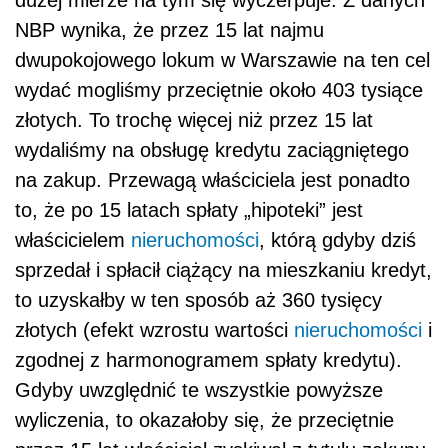
dużej mierze na tym się wyczerpuje. Z danych
NBP wynika, że przez 15 lat najmu
dwupokojowego lokum w Warszawie na ten cel
wydać mogliśmy przeciętnie około 403 tysiące
złotych. To trochę więcej niż przez 15 lat
wydaliśmy na obsługę kredytu zaciągniętego
na zakup. Przewagą właściciela jest ponadto
to, że po 15 latach spłaty „hipoteki” jest
właścicielem
nieruchomości
, którą gdyby dziś
sprzedał i spłacił ciążący na mieszkaniu kredyt,
to uzyskałby w ten sposób aż 360 tysięcy
złotych (efekt wzrostu wartości
nieruchomości
i
zgodnej z harmonogramem spłaty kredytu).
Gdyby uwzględnić te wszystkie powyższe
wyliczenia, to okazałoby się, że przeciętnie