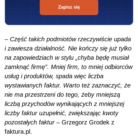
Zapisz się
–
Część takich podmiot
ó
w rzeczywiście upada
i zawiesza działalność. Nie kończy się już tylko
na zapowiedziach w stylu „chyba będę musiał
zamknąć
firm
ę”. Mniej firm, to mniej odbiorc
ó
w
usług i produkt
ó
w, spada więc liczba
wystawianych faktur. Warto też zaznaczyć, że
nie ma przestrzeni do tego, żeby mniejszą
liczbą przychod
ó
w wynikających z mniejszej
liczby faktur uzupełnić, zwiększając kwoty
pozostałych faktur
– Grzegorz Grodek z
faktura.pl.