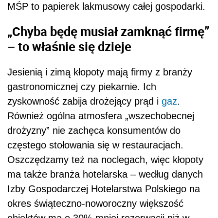
MŚP to papierek lakmusowy całej gospodarki.
„
Chyba będę musiał zamknąć
firm
ę”
– to właśnie się dzieje
Jesienią i zimą kłopoty mają firmy z branży
gastronomicznej czy piekarnie. Ich
zyskowność zabija drożejący prąd i
gaz
.
Również ogólna atmosfera „wszechobecnej
drożyzny” nie zachęca konsumentów do
częstego stołowania się w restauracjach.
Oszczędzamy też na noclegach, więc kłopoty
ma także branża hotelarska – według danych
Izby Gospodarczej Hotelarstwa Polskiego na
okres świąteczno-noworoczny większość
obiektów ma o 30% mniej rezerwacji niż w