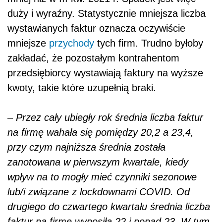
duży i wyraźny. Statystycznie mniejsza liczba
wystawianych faktur oznacza oczywiście
mniejsze
przychody
tych firm. Trudno byłoby
zakładać, że pozostałym kontrahentom
przedsiębiorcy wystawiają faktury na wyższe
kwoty, takie które uzupełnią braki.
–
Przez cały ubiegły rok średnia liczba faktur
na firmę wahała się pomiędzy 20,2 a 23,4,
przy czym najniższa średnia została
zanotowana w pierwszym kwartale, kiedy
wpływ na to mogły mieć czynniki sezonowe
lub/i związane z lockdownami COVID. Od
drugiego do czwartego
kwarta
łu średnia liczba
faktur na firmę wynosiła 22 i ponad 23. W tym