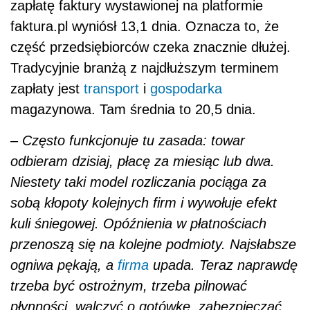
zapłatę faktury wystawionej na platformie
faktura.pl wyniósł 13,1 dnia. Oznacza to, że
część przedsiębiorców czeka znacznie dłużej.
Tradycyjnie branżą z najdłuższym terminem
zapłaty jest
transport
i
gospodarka
magazynowa. Tam średnia to 20,5 dnia.
–
Często funkcjonuje tu zasada: towar
odbieram dzisiaj, płacę za miesiąc lub dwa.
Niestety taki model rozliczania pociąga za
sobą kłopoty kolejnych firm i wywołuje efekt
kuli śniegowej. Opóźnienia w płatnościach
przenoszą się na kolejne podmioty. Najsłabsze
ogniwa pękają, a
firma
upada.
Teraz naprawdę
trzeba być
ostro
żnym, trzeba pilnować
płynności, walczyć o got
ó
wkę, zabezpieczać