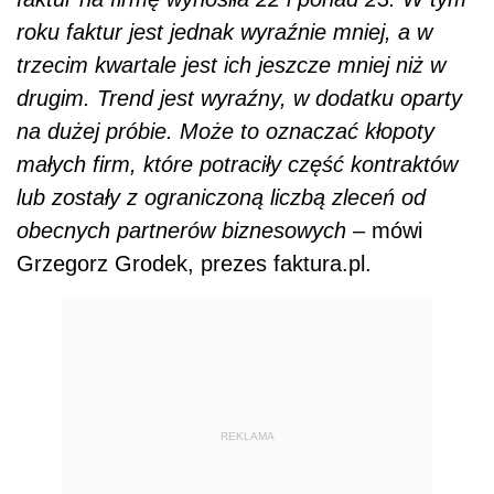
roku faktur jest jednak wyraźnie mniej, a w
trzecim kwartale jest ich jeszcze mniej niż w
drugim. Trend jest wyraźny, w dodatku oparty
na dużej pr
ó
bie. Może to oznaczać kłopoty
małych firm, kt
ó
re potraciły część kontrakt
ó
w
lub zostały z ograniczoną liczbą zleceń od
obecnych partnerów biznesowych
– mówi
Grzegorz Grodek, prezes faktura.pl.
REKLAMA