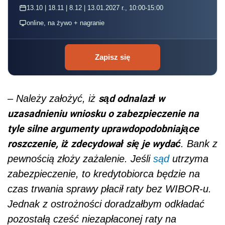
13.10 | 18.11 | 8.12 | 13.01.2027 r., 10:00-15:00
online, na żywo + nagranie
Zapisz się
sąd odnalazł w
–
Należy założyć, iż
uzasadnieniu wniosku o zabezpieczenie na
tyle silne argumenty uprawdopodobniające
roszczenie, iż zdecydował się je wydać
. Bank z
pewnością złoży zażalenie. Jeśli
sąd
utrzyma
zabezpieczenie, to kredytobiorca będzie na
czas trwania sprawy płacił raty bez WIBOR-u.
Jednak z ostrożności doradzałbym odkładać
pozostałą cześć niezapłaconej raty na