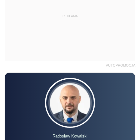
REKLAMA
AUTOPROMOCJA
Radosław Kowalski