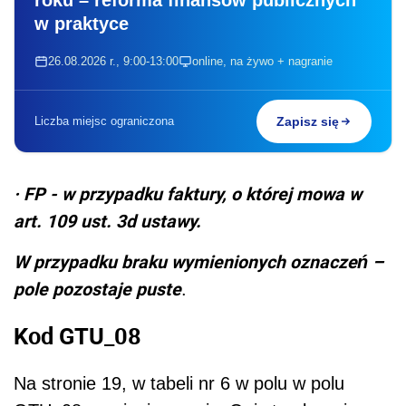
w praktyce
26.08.2026 r., 9:00-13:00
online, na żywo + nagranie
Liczba miejsc ograniczona
Zapisz się
·
FP - w przypadku faktury, o której mowa w
art. 109 ust. 3d ustawy.
W przypadku braku wymienionych oznaczeń –
pole pozostaje puste
.
Kod GTU_08
Na stronie 19, w tabeli nr 6 w polu w polu