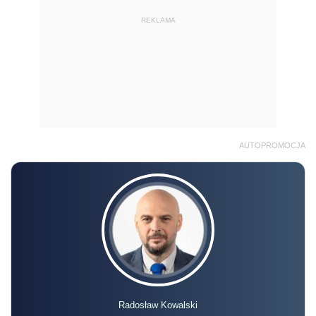
REKLAMA
AUTOPROMOCJA
Radosław Kowalski