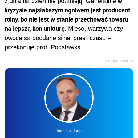
w
z dnia na dzień nie potanieją. Generalnie
kryzysie najsłabszym ogniwem jest producent
rolny, bo nie jest w stanie przechować towaru
na lepszą koniunkturę.
Mięso, warzywa czy
owoce są poddane silnej presji czasu –
przekonuje prof. Podstawka.
AUTOPROMOCJA
Jarosław Jurga