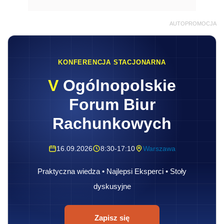
AUTOPROMOCJA
KONFERENCJA STACJONARNA
V
Ogólnopolskie
Forum Biur
Rachunkowych
16.09.2026
8:30-17:10
Warszawa
Praktyczna wiedza • Najlepsi Eksperci • Stoły
dyskusyjne
Zapisz się