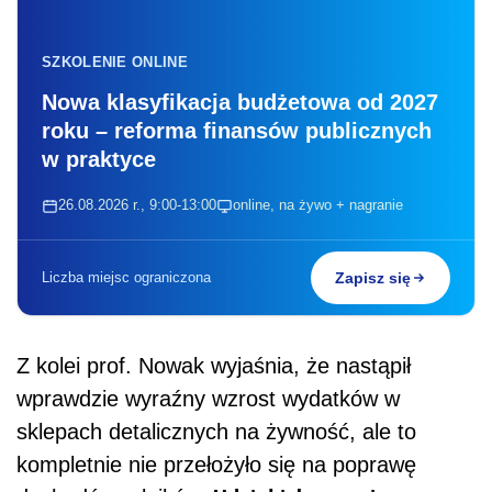
SZKOLENIE ONLINE
Nowa klasyfikacja budżetowa od 2027
roku – reforma finansów publicznych
w praktyce
26.08.2026 r., 9:00-13:00
online, na żywo + nagranie
Liczba miejsc ograniczona
Zapisz się
Z kolei prof. Nowak wyjaśnia, że nastąpił
wprawdzie wyraźny wzrost wydatków w
sklepach detalicznych na żywność, ale to
kompletnie nie przełożyło się na poprawę