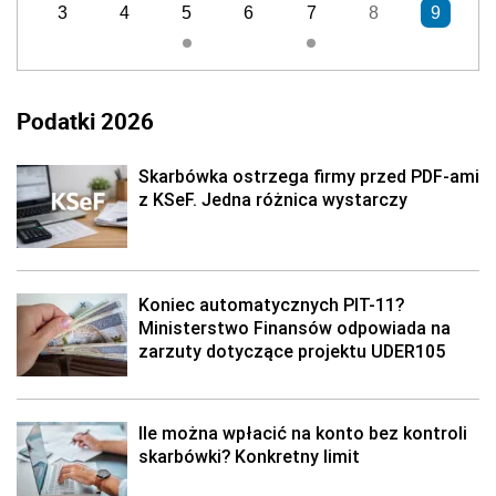
3
4
5
6
7
8
9
Podatki 2026
Skarbówka ostrzega firmy przed PDF-ami
z KSeF. Jedna różnica wystarczy
Koniec automatycznych PIT-11?
Ministerstwo Finansów odpowiada na
zarzuty dotyczące projektu UDER105
Ile można wpłacić na konto bez kontroli
skarbówki? Konkretny limit