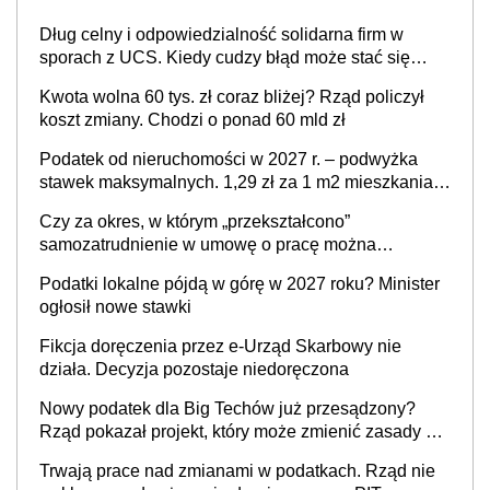
Dług celny i odpowiedzialność solidarna firm w
sporach z UCS. Kiedy cudzy błąd może stać się
Twoim problemem
Kwota wolna 60 tys. zł coraz bliżej? Rząd policzył
koszt zmiany. Chodzi o ponad 60 mld zł
Podatek od nieruchomości w 2027 r. – podwyżka
stawek maksymalnych. 1,29 zł za 1 m2 mieszkania,
36,49 zł za 1 m2 budynków i lokali związanych z
Czy za okres, w którym „przekształcono”
prowadzeniem działalności gospodarczej
samozatrudnienie w umowę o pracę można
wystawić faktury korygujące? Rozwiązanie umowy
Podatki lokalne pójdą w górę w 2027 roku? Minister
cywilnoprawnej jedynym racjonalnym wyjściem
ogłosił nowe stawki
Fikcja doręczenia przez e-Urząd Skarbowy nie
działa. Decyzja pozostaje niedoręczona
Nowy podatek dla Big Techów już przesądzony?
Rząd pokazał projekt, który może zmienić zasady gry
w Polsce
Trwają prace nad zmianami w podatkach. Rząd nie