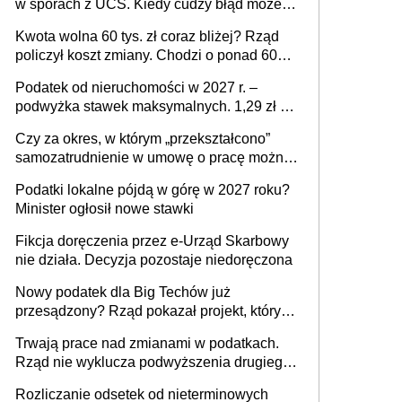
w sporach z UCS. Kiedy cudzy błąd może
stać się Twoim problemem
Kwota wolna 60 tys. zł coraz bliżej? Rząd
policzył koszt zmiany. Chodzi o ponad 60
mld zł
Podatek od nieruchomości w 2027 r. –
podwyżka stawek maksymalnych. 1,29 zł za
1 m2 mieszkania, 36,49 zł za 1 m2
Czy za okres, w którym „przekształcono”
budynków i lokali związanych z
samozatrudnienie w umowę o pracę można
prowadzeniem działalności gospodarczej
wystawić faktury korygujące? Rozwiązanie
Podatki lokalne pójdą w górę w 2027 roku?
umowy cywilnoprawnej jedynym
Minister ogłosił nowe stawki
racjonalnym wyjściem
Fikcja doręczenia przez e-Urząd Skarbowy
nie działa. Decyzja pozostaje niedoręczona
Nowy podatek dla Big Techów już
przesądzony? Rząd pokazał projekt, który
może zmienić zasady gry w Polsce
Trwają prace nad zmianami w podatkach.
Rząd nie wyklucza podwyższenia drugiego
progu PIT
Rozliczanie odsetek od nieterminowych