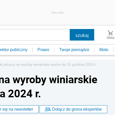
REKLAMA
Sklep
ektor publiczny
Prawo
Twoje pieniądze
Moto
ki akcyzy na wyroby winiarskie ważne do 31 grudnia 2024 r.
na wyroby winiarskie
a 2024 r.
 się na newsletter
Dołącz do grona ekspertów