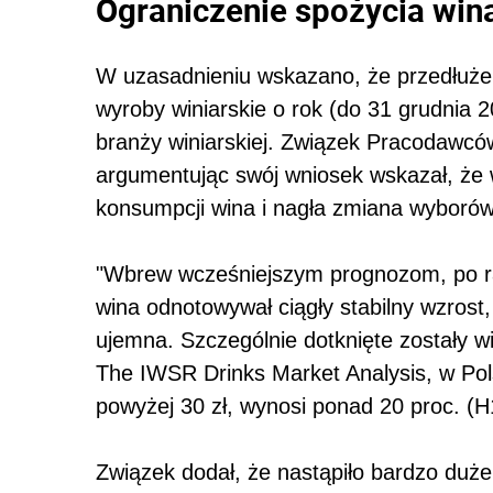
Ograniczenie spożycia win
W uzasadnieniu wskazano, że przedłużen
wyroby winiarskie o rok (do 31 grudnia 
branży winiarskiej. Związek Pracodawc
argumentując swój wniosek wskazał, że 
konsumpcji wina i nagła zmiana wyboró
"Wbrew wcześniejszym prognozom, po raz
wina odnotowywał ciągły stabilny wzrost
ujemna. Szczególnie dotknięte zostały w
The IWSR Drinks Market Analysis, w Po
powyżej 30 zł, wynosi ponad 20 proc. (
Związek dodał, że nastąpiło bardzo duż