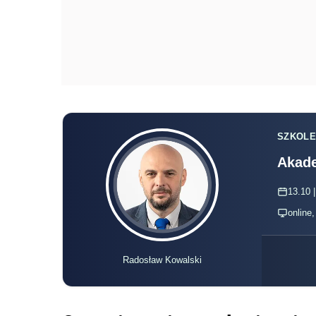
SZKOLE
Akade
13.10 |
online
Radosław Kowalski