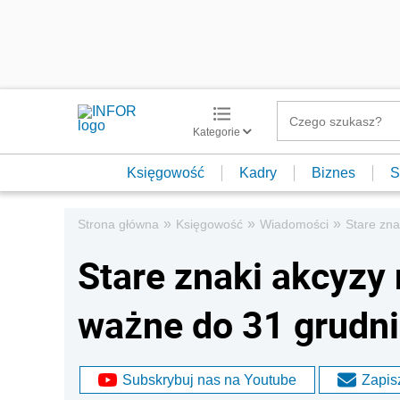
Kategorie
Księgowość
Kadry
Biznes
S
»
»
»
Strona główna
Księgowość
Wiadomości
Stare zna
Stare znaki akcyzy 
ważne do 31 grudni
Subskrybuj nas na Youtube
Zapisz