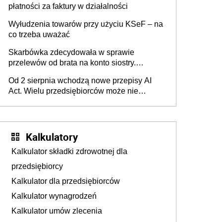
płatności za faktury w działalności
Wyłudzenia towarów przy użyciu KSeF – na
co trzeba uważać
Skarbówka zdecydowała w sprawie
przelewów od brata na konto siostry.
Pieniądze z emerytury mamy wyglądały jak
Od 2 sierpnia wchodzą nowe przepisy AI
darowizna, ale podatku jednak nie będzie
Act. Wielu przedsiębiorców może nie
wiedzieć, że dotyczą także ich
Kalkulatory
Kalkulator składki zdrowotnej dla
przedsiębiorcy
Kalkulator dla przedsiębiorców
Kalkulator wynagrodzeń
Kalkulator umów zlecenia