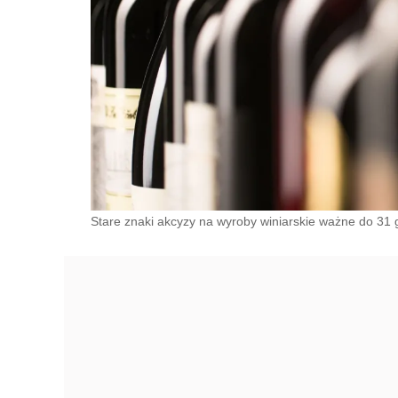
Stare znaki akcyzy na wyroby winiarskie ważne do 31 