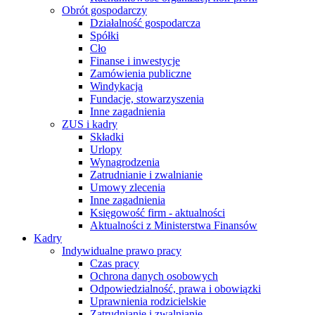
Obrót gospodarczy
Działalność gospodarcza
Spółki
Cło
Finanse i inwestycje
Zamówienia publiczne
Windykacja
Fundacje, stowarzyszenia
Inne zagadnienia
ZUS i kadry
Składki
Urlopy
Wynagrodzenia
Zatrudnianie i zwalnianie
Umowy zlecenia
Inne zagadnienia
Księgowość firm - aktualności
Aktualności z Ministerstwa Finansów
Kadry
Indywidualne prawo pracy
Czas pracy
Ochrona danych osobowych
Odpowiedzialność, prawa i obowiązki
Uprawnienia rodzicielskie
Zatrudnianie i zwalnianie