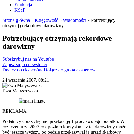
Edukacja
KSeF
Strona główna
»
Księgowość
»
Wiadomości
»
Potrzebujący
otrzymają rekordowe darowizny
Potrzebujący otrzymają rekordowe
darowizny
Subskrybuj nas na Youtube
Zapisz się na newsletter
Dołącz do ekspertów
Dołącz do grona ekspertów
24 września 2007, 08:21
Ewa Matyszewska
REKLAMA
Podatnicy coraz chętniej przekazują 1 proc. swojego podatku. W
rozliczeniu za 2007 rok poziom korzystania z tej darowizny może
być jeszcze wyższy, bo będzie przekazywał ją urząd skarbowy.