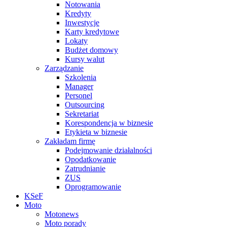
Notowania
Kredyty
Inwestycje
Karty kredytowe
Lokaty
Budżet domowy
Kursy walut
Zarządzanie
Szkolenia
Manager
Personel
Outsourcing
Sekretariat
Korespondencja w biznesie
Etykieta w biznesie
Zakładam firmę
Podejmowanie działalności
Opodatkowanie
Zatrudnianie
ZUS
Oprogramowanie
KSeF
Moto
Motonews
Moto porady