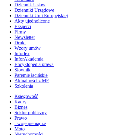
Dziennik Ustaw
Dzienniki Urzędowe
Dzienniki Unii Europejskiej
Akty ujednolicone
Eksperci
Firmy
Newsletter
Druki
Wzory umów
Inforlex
InforAkademia
Encyklopedia prawa
Słownik
Paremie łacińskie
Aktualności z MF
Szkolenia
Księgowość
Kadry
Biznes
Sektor publiczny
Prawo
Twoje pieniądze
Moto
Nieruchomości