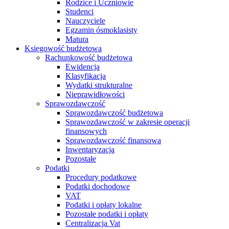
Rodzice i Uczniowie
Studenci
Nauczyciele
Egzamin ósmoklasisty
Matura
Księgowość budżetowa
Rachunkowość budżetowa
Ewidencja
Klasyfikacja
Wydatki strukturalne
Nieprawidłowości
Sprawozdawczość
Sprawozdawczość budżetowa
Sprawozdawczość w zakresie operacji
finansowych
Sprawozdawczość finansowa
Inwentaryzacja
Pozostałe
Podatki
Procedury podatkowe
Podatki dochodowe
VAT
Podatki i opłaty lokalne
Pozostałe podatki i opłaty
Centralizacja Vat