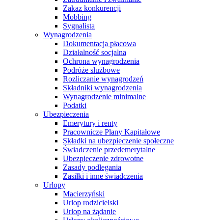
Zakaz konkurencji
Mobbing
Sygnalista
Wynagrodzenia
Dokumentacja płacowa
Działalność socjalna
Ochrona wynagrodzenia
Podróże służbowe
Rozliczanie wynagrodzeń
Składniki wynagrodzenia
Wynagrodzenie minimalne
Podatki
Ubezpieczenia
Emerytury i renty
Pracownicze Plany Kapitałowe
Składki na ubezpieczenie społeczne
Świadczenie przedemerytalne
Ubezpieczenie zdrowotne
Zasady podlegania
Zasiłki i inne świadczenia
Urlopy
Macierzyński
Urlop rodzicielski
Urlop na żądanie