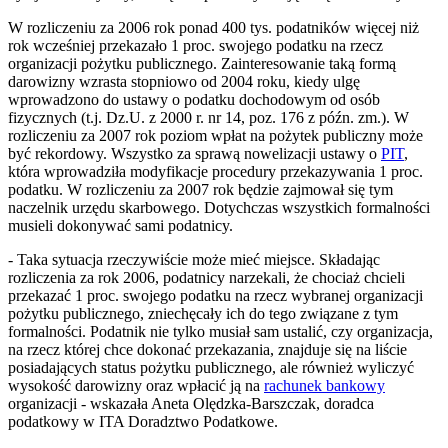
W rozliczeniu za 2006 rok ponad 400 tys. podatników więcej niż
rok wcześniej przekazało 1 proc. swojego podatku na rzecz
organizacji pożytku publicznego. Zainteresowanie taką formą
darowizny wzrasta stopniowo od 2004 roku, kiedy ulgę
wprowadzono do ustawy o podatku dochodowym od osób
fizycznych (t.j. Dz.U. z 2000 r. nr 14, poz. 176 z późn. zm.). W
rozliczeniu za 2007 rok poziom wpłat na pożytek publiczny może
być rekordowy. Wszystko za sprawą nowelizacji ustawy o
PIT
,
która wprowadziła modyfikacje procedury przekazywania 1 proc.
podatku. W rozliczeniu za 2007 rok będzie zajmował się tym
naczelnik urzędu skarbowego. Dotychczas wszystkich formalności
musieli dokonywać sami podatnicy.
- Taka sytuacja rzeczywiście może mieć miejsce. Składając
rozliczenia za rok 2006, podatnicy narzekali, że chociaż chcieli
przekazać 1 proc. swojego podatku na rzecz wybranej organizacji
pożytku publicznego, zniechęcały ich do tego związane z tym
formalności. Podatnik nie tylko musiał sam ustalić, czy organizacja,
na rzecz której chce dokonać przekazania, znajduje się na liście
posiadających status pożytku publicznego, ale również wyliczyć
wysokość darowizny oraz wpłacić ją na
rachunek bankowy
organizacji - wskazała Aneta Olędzka-Barszczak, doradca
podatkowy w ITA Doradztwo Podatkowe.