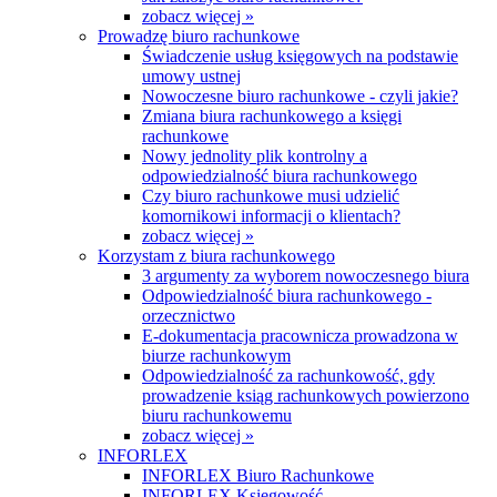
zobacz więcej »
Prowadzę biuro rachunkowe
Świadczenie usług księgowych na podstawie
umowy ustnej
Nowoczesne biuro rachunkowe - czyli jakie?
Zmiana biura rachunkowego a księgi
rachunkowe
Nowy jednolity plik kontrolny a
odpowiedzialność biura rachunkowego
Czy biuro rachunkowe musi udzielić
komornikowi informacji o klientach?
zobacz więcej »
Korzystam z biura rachunkowego
3 argumenty za wyborem nowoczesnego biura
Odpowiedzialność biura rachunkowego -
orzecznictwo
E-dokumentacja pracownicza prowadzona w
biurze rachunkowym
Odpowiedzialność za rachunkowość, gdy
prowadzenie ksiąg rachunkowych powierzono
biuru rachunkowemu
zobacz więcej »
INFORLEX
INFORLEX Biuro Rachunkowe
INFORLEX Księgowość