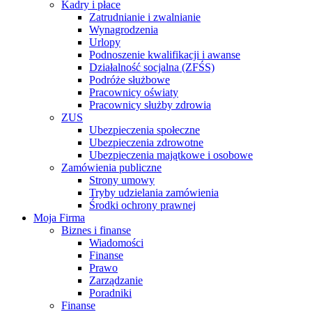
Kadry i płace
Zatrudnianie i zwalnianie
Wynagrodzenia
Urlopy
Podnoszenie kwalifikacji i awanse
Działalność socjalna (ZFŚS)
Podróże służbowe
Pracownicy oświaty
Pracownicy służby zdrowia
ZUS
Ubezpieczenia społeczne
Ubezpieczenia zdrowotne
Ubezpieczenia majątkowe i osobowe
Zamówienia publiczne
Strony umowy
Tryby udzielania zamówienia
Środki ochrony prawnej
Moja Firma
Biznes i finanse
Wiadomości
Finanse
Prawo
Zarządzanie
Poradniki
Finanse