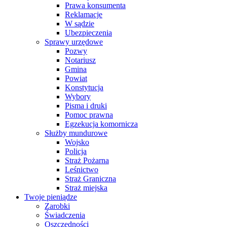
Prawa konsumenta
Reklamacje
W sądzie
Ubezpieczenia
Sprawy urzędowe
Pozwy
Notariusz
Gmina
Powiat
Konstytucja
Wybory
Pisma i druki
Pomoc prawna
Egzekucja komornicza
Służby mundurowe
Wojsko
Policja
Straż Pożarna
Leśnictwo
Straż Graniczna
Straż miejska
Twoje pieniądze
Zarobki
Świadczenia
Oszczędności