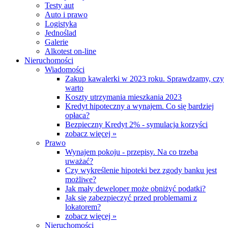
Testy aut
Auto i prawo
Logistyka
Jednoślad
Galerie
Alkotest on-line
Nieruchomości
Wiadomości
Zakup kawalerki w 2023 roku. Sprawdzamy, czy
warto
Koszty utrzymania mieszkania 2023
Kredyt hipoteczny a wynajem. Co się bardziej
opłaca?
Bezpieczny Kredyt 2% - symulacja korzyści
zobacz więcej »
Prawo
Wynajem pokoju - przepisy. Na co trzeba
uważać?
Czy wykreślenie hipoteki bez zgody banku jest
możliwe?
Jak mały deweloper może obniżyć podatki?
Jak się zabezpieczyć przed problemami z
lokatorem?
zobacz więcej »
Nieruchomości