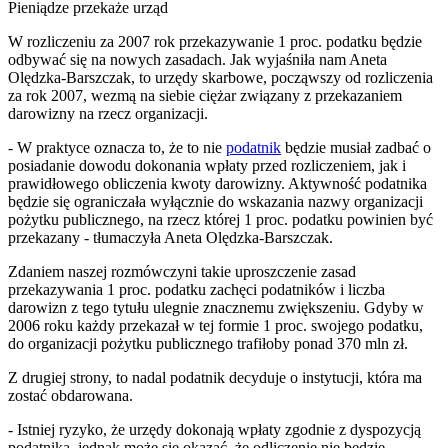
Pieniądze przekaże urząd
W rozliczeniu za 2007 rok przekazywanie 1 proc. podatku będzie
odbywać się na nowych zasadach. Jak wyjaśniła nam Aneta
Olędzka-Barszczak, to urzędy skarbowe, począwszy od rozliczenia
za rok 2007, wezmą na siebie ciężar związany z przekazaniem
darowizny na rzecz organizacji.
- W praktyce oznacza to, że to nie
podatnik
będzie musiał zadbać o
posiadanie dowodu dokonania wpłaty przed rozliczeniem, jak i
prawidłowego obliczenia kwoty darowizny. Aktywność podatnika
będzie się ograniczała wyłącznie do wskazania nazwy organizacji
pożytku publicznego, na rzecz której 1 proc. podatku powinien być
przekazany - tłumaczyła Aneta Olędzka-Barszczak.
Zdaniem naszej rozmówczyni takie uproszczenie zasad
przekazywania 1 proc. podatku zachęci podatników i liczba
darowizn z tego tytułu ulegnie znacznemu zwiększeniu. Gdyby w
2006 roku każdy przekazał w tej formie 1 proc. swojego podatku,
do organizacji pożytku publicznego trafiłoby ponad 370 mln zł.
Z drugiej strony, to nadal podatnik decyduje o instytucji, która ma
zostać obdarowana.
- Istniej ryzyko, że urzędy dokonają wpłaty zgodnie z dyspozycją
podatnika, jednak może się okazać, że odliczenie nie będzie