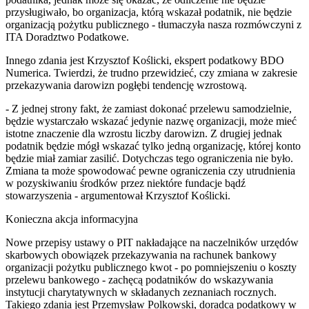
przysługiwało, bo organizacja, którą wskazał podatnik, nie będzie
organizacją pożytku publicznego - tłumaczyła nasza rozmówczyni z
ITA Doradztwo Podatkowe.
Innego zdania jest Krzysztof Koślicki, ekspert podatkowy BDO
Numerica. Twierdzi, że trudno przewidzieć, czy zmiana w zakresie
przekazywania darowizn pogłębi tendencję wzrostową.
- Z jednej strony fakt, że zamiast dokonać przelewu samodzielnie,
będzie wystarczało wskazać jedynie nazwę organizacji, może mieć
istotne znaczenie dla wzrostu liczby darowizn. Z drugiej jednak
podatnik będzie mógł wskazać tylko jedną organizację, której konto
będzie miał zamiar zasilić. Dotychczas tego ograniczenia nie było.
Zmiana ta może spowodować pewne ograniczenia czy utrudnienia
w pozyskiwaniu środków przez niektóre fundacje bądź
stowarzyszenia - argumentował Krzysztof Koślicki.
Konieczna akcja informacyjna
Nowe przepisy ustawy o PIT nakładające na naczelników urzędów
skarbowych obowiązek przekazywania na rachunek bankowy
organizacji pożytku publicznego kwot - po pomniejszeniu o koszty
przelewu bankowego - zachęcą podatników do wskazywania
instytucji charytatywnych w składanych zeznaniach rocznych.
Takiego zdania jest Przemysław Polkowski, doradca podatkowy w