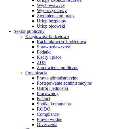
Urlopy okolicznościowe
Wychowawczy
Wypoczynkowy
Zwolnienia od pracy
Urlop bezpłatny
Urlop ojcowski
Sektor publiczny
Księgowość budżetowa
Rachunkowość budżetowa
Sprawozdawczość
Podatki
Kadry i płace
ZUS
Zamówienia publiczne
Organizacja
Prawo administracyjne
Postępowanie administracyjne
Ustrój i jednostki
Pracownicy
Klienci
Spółka komunalna
RODO
Compliance
Prawo wodne
Orzeczenia