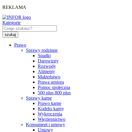
REKLAMA
Kategorie
Prawo
Sprawy rodzinne
Spadki
Darowizny
Rozwody
Alimenty
Małżeństwo
Prawa seniora
Pomoc społeczna
500 plus 800 plus
Sprawy karne
Prawo karne
Kodeks karny
Wykroczenia
Więziennictwo
Konsument i umowy
Umowy