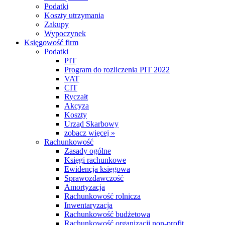
Podatki
Koszty utrzymania
Zakupy
Wypoczynek
Księgowość firm
Podatki
PIT
Program do rozliczenia PIT 2022
VAT
CIT
Ryczałt
Akcyza
Koszty
Urząd Skarbowy
zobacz więcej »
Rachunkowość
Zasady ogólne
Księgi rachunkowe
Ewidencja księgowa
Sprawozdawczość
Amortyzacja
Rachunkowość rolnicza
Inwentaryzacja
Rachunkowość budżetowa
Rachunkowość organizacji non-profit