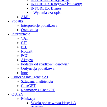
INFORLEX Księgowość i Kadry
INFORLEX Biznes
e-Wydania czasopism
AML
Podatki
Interpretacje podatkowe
Orzeczenia
Interpretacje
VAT
CIT
PIT
Ryczałt
PCC
Akcyza
Podatek od spadków i darowizn
Ordynacja podatkowa
Inne
Sztuczna inteligencja AI
Sztuczna inteligencja
ChatGPT
Rozmowy z ChatGPT
QUIZY
Edukacja
Szkoła podstawowa klasy 1-3