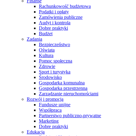
Finanse
Rachunkowość budżetowa
Podatki i opłaty
Zamówienia publiczne
Audyt i kontrola
Dobre praktyki
Budżet
Zadania
Bezpieczeństwo
Oświata
Kultura
Pomoc społeczna
Zdrowie
Sport i turystyka
Środowisko
Gospodarka komunalna
Gospodarka przestrzenna
Zarządzanie nieruchomościami
Rozwój i promocja
Fundusze unijne
Współpraca
Partnerstwo publiczno-prywatne
Marketing
Dobre praktyki
Edukacja