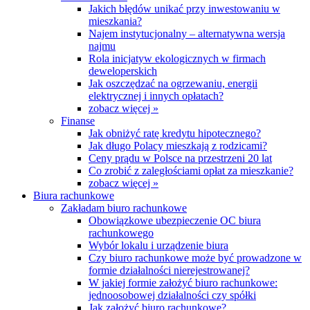
Jakich błędów unikać przy inwestowaniu w
mieszkania?
Najem instytucjonalny – alternatywna wersja
najmu
Rola inicjatyw ekologicznych w firmach
deweloperskich
Jak oszczędzać na ogrzewaniu, energii
elektrycznej i innych opłatach?
zobacz więcej »
Finanse
Jak obniżyć ratę kredytu hipotecznego?
Jak długo Polacy mieszkają z rodzicami?
Ceny prądu w Polsce na przestrzeni 20 lat
Co zrobić z zaległościami opłat za mieszkanie?
zobacz więcej »
Biura rachunkowe
Zakładam biuro rachunkowe
Obowiązkowe ubezpieczenie OC biura
rachunkowego
Wybór lokalu i urządzenie biura
Czy biuro rachunkowe może być prowadzone w
formie działalności nierejestrowanej?
W jakiej formie założyć biuro rachunkowe:
jednoosobowej działalności czy spółki
Jak założyć biuro rachunkowe?