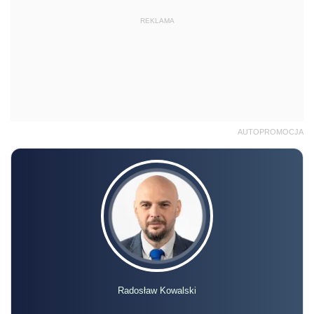
REKLAMA
AUTOPROMOCJA
Radosław Kowalski