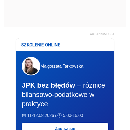
AUTOPROMOCJA
SZKOLENIE ONLINE
Małgorzata Tarkowska
JPK bez błędów
– różnice
bilansowo-podatkowe w
praktyce
📅 11-12.08.2026 r.
🕐 9:00-15:00
Zapisz się