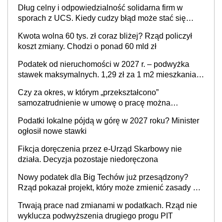
Dług celny i odpowiedzialność solidarna firm w
sporach z UCS. Kiedy cudzy błąd może stać się
Twoim problemem
Kwota wolna 60 tys. zł coraz bliżej? Rząd policzył
koszt zmiany. Chodzi o ponad 60 mld zł
Podatek od nieruchomości w 2027 r. – podwyżka
stawek maksymalnych. 1,29 zł za 1 m2 mieszkania,
36,49 zł za 1 m2 budynków i lokali związanych z
Czy za okres, w którym „przekształcono”
prowadzeniem działalności gospodarczej
samozatrudnienie w umowę o pracę można
wystawić faktury korygujące? Rozwiązanie umowy
Podatki lokalne pójdą w górę w 2027 roku? Minister
cywilnoprawnej jedynym racjonalnym wyjściem
ogłosił nowe stawki
Fikcja doręczenia przez e-Urząd Skarbowy nie
działa. Decyzja pozostaje niedoręczona
Nowy podatek dla Big Techów już przesądzony?
Rząd pokazał projekt, który może zmienić zasady gry
w Polsce
Trwają prace nad zmianami w podatkach. Rząd nie
wyklucza podwyższenia drugiego progu PIT