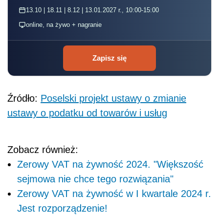
13.10 | 18.11 | 8.12 | 13.01.2027 r., 10:00-15:00
online, na żywo + nagranie
Zapisz się
Źródło:
Poselski projekt ustawy o zmianie
ustawy o podatku od towarów i usług
Zobacz również:
Zerowy VAT na żywność 2024. "Większość
sejmowa nie chce tego rozwiązania"
Zerowy VAT na żywność w I kwartale 2024 r.
Jest rozporządzenie!