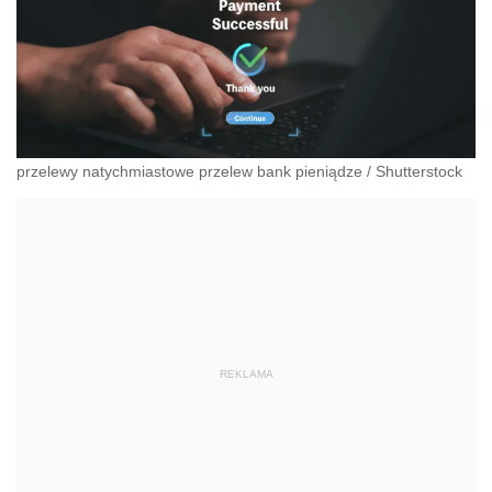
przelewy natychmiastowe przelew bank pieniądze
/
Shutterstock