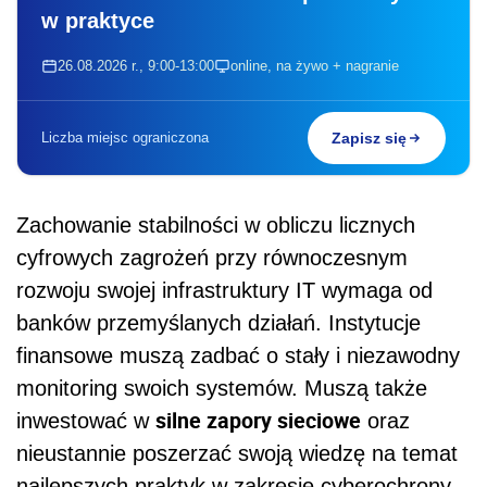
w praktyce
26.08.2026 r., 9:00-13:00
online, na żywo + nagranie
Liczba miejsc ograniczona
Zapisz się
Zachowanie stabilności w obliczu licznych
cyfrowych zagrożeń przy równoczesnym
rozwoju swojej infrastruktury IT wymaga od
banków przemyślanych działań. Instytucje
finansowe muszą zadbać o stały i niezawodny
monitoring swoich systemów. Muszą także
silne zapory sieciowe
inwestować w
oraz
nieustannie poszerzać swoją wiedzę na temat
najlepszych praktyk w zakresie cyberochrony.