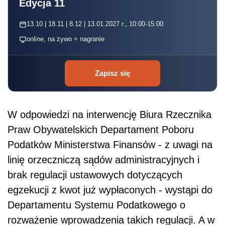
Edycja 11
13.10 | 18.11 | 8.12 | 13.01.2027 r., 10:00-15:00
online, na żywo + nagranie
Zapisz się
W odpowiedzi na interwencję Biura Rzecznika
Praw Obywatelskich Departament Poboru
Podatków Ministerstwa Finansów - z uwagi na
linię orzeczniczą sądów administracyjnych i
brak regulacji ustawowych dotyczących
egzekucji z kwot już wypłaconych - wystąpi do
Departamentu Systemu Podatkowego o
rozważenie wprowadzenia takich regulacji. A w