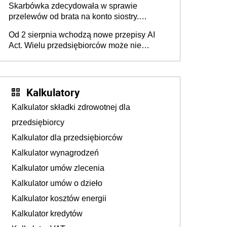
Skarbówka zdecydowała w sprawie
przelewów od brata na konto siostry.
Pieniądze z emerytury mamy wyglądały jak
Od 2 sierpnia wchodzą nowe przepisy AI
darowizna, ale podatku jednak nie będzie
Act. Wielu przedsiębiorców może nie
wiedzieć, że dotyczą także ich
Kalkulatory
Kalkulator składki zdrowotnej dla
przedsiębiorcy
Kalkulator dla przedsiębiorców
Kalkulator wynagrodzeń
Kalkulator umów zlecenia
Kalkulator umów o dzieło
Kalkulator kosztów energii
Kalkulator kredytów