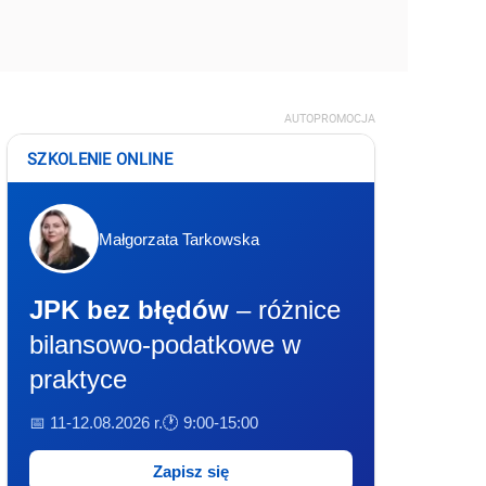
AUTOPROMOCJA
SZKOLENIE ONLINE
Małgorzata Tarkowska
JPK bez błędów
– różnice
bilansowo-podatkowe w
praktyce
📅 11-12.08.2026 r.
🕐 9:00-15:00
Zapisz się