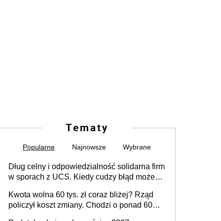
Tematy
Popularne
Najnowsze
Wybrane
Dług celny i odpowiedzialność solidarna firm
w sporach z UCS. Kiedy cudzy błąd może
stać się Twoim problemem
Kwota wolna 60 tys. zł coraz bliżej? Rząd
policzył koszt zmiany. Chodzi o ponad 60
mld zł