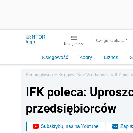
Kategorie
Księgowość
Kadry
Biznes
S
»
»
»
Strona główna
Księgowość
Wiadomości
IFK polec
IFK poleca: Uproszc
przedsiębiorców
Subskrybuj nas na Youtube
Zapisz