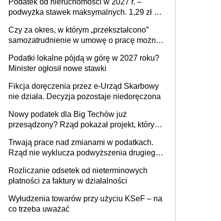
Podatek od nieruchomości w 2027 r. –
podwyżka stawek maksymalnych. 1,29 zł za
1 m2 mieszkania, 36,49 zł za 1 m2
Czy za okres, w którym „przekształcono”
budynków i lokali związanych z
samozatrudnienie w umowę o pracę można
prowadzeniem działalności gospodarczej
wystawić faktury korygujące? Rozwiązanie
Podatki lokalne pójdą w górę w 2027 roku?
umowy cywilnoprawnej jedynym
Minister ogłosił nowe stawki
racjonalnym wyjściem
Fikcja doręczenia przez e-Urząd Skarbowy
nie działa. Decyzja pozostaje niedoręczona
Nowy podatek dla Big Techów już
przesądzony? Rząd pokazał projekt, który
może zmienić zasady gry w Polsce
Trwają prace nad zmianami w podatkach.
Rząd nie wyklucza podwyższenia drugiego
progu PIT
Rozliczanie odsetek od nieterminowych
płatności za faktury w działalności
Wyłudzenia towarów przy użyciu KSeF – na
co trzeba uważać