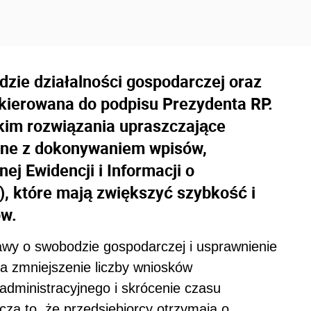
zie działalności gospodarczej oraz
skierowana do podpisu Prezydenta RP.
im rozwiązania upraszczające
ane z dokonywaniem wpisów,
ej Ewidencji i Informacji o
), które mają zwiększyć szybkość i
ów.
wy o swobodzie gospodarczej i usprawnienie
a zmniejszenie liczby wniosków
dministracyjnego i skrócenie czasu
cza to, że przedsiębiorcy otrzymają o