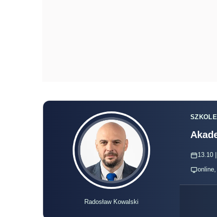
SZKOLE
Akade
13.10 |
online
Radosław Kowalski