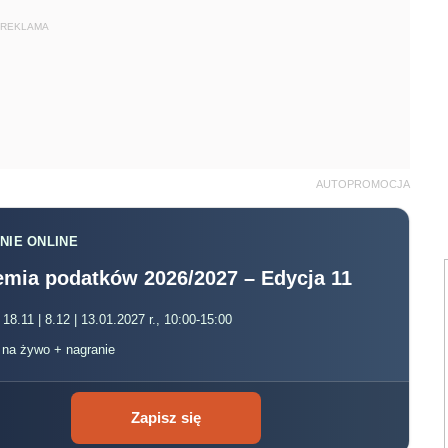
REKLAMA
AUTOPROMOCJA
NIE ONLINE
mia podatków 2026/2027 – Edycja 11
 18.11 | 8.12 | 13.01.2027 r., 10:00-15:00
, na żywo + nagranie
Zapisz się