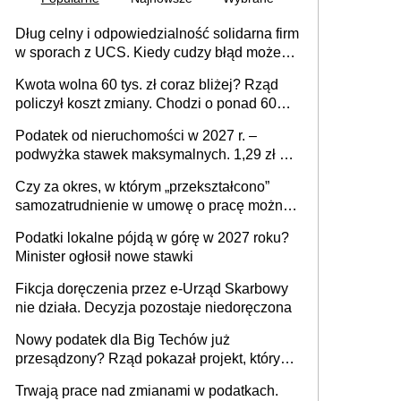
Dług celny i odpowiedzialność solidarna firm
w sporach z UCS. Kiedy cudzy błąd może
stać się Twoim problemem
Kwota wolna 60 tys. zł coraz bliżej? Rząd
policzył koszt zmiany. Chodzi o ponad 60
mld zł
Podatek od nieruchomości w 2027 r. –
podwyżka stawek maksymalnych. 1,29 zł za
1 m2 mieszkania, 36,49 zł za 1 m2
Czy za okres, w którym „przekształcono”
budynków i lokali związanych z
samozatrudnienie w umowę o pracę można
prowadzeniem działalności gospodarczej
wystawić faktury korygujące? Rozwiązanie
Podatki lokalne pójdą w górę w 2027 roku?
umowy cywilnoprawnej jedynym
Minister ogłosił nowe stawki
racjonalnym wyjściem
Fikcja doręczenia przez e-Urząd Skarbowy
nie działa. Decyzja pozostaje niedoręczona
Nowy podatek dla Big Techów już
przesądzony? Rząd pokazał projekt, który
może zmienić zasady gry w Polsce
Trwają prace nad zmianami w podatkach.