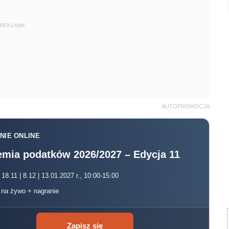
REKLAMA
AUTOPROMOCJA
NIE ONLINE
mia podatków 2026/2027 – Edycja 11
 18.11 | 8.12 | 13.01.2027 r., 10:00-15:00
, na żywo + nagranie
Zapisz się