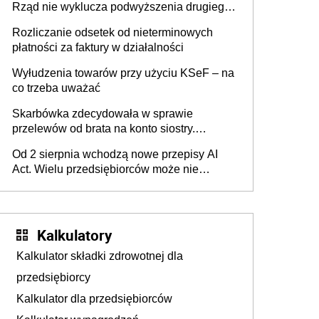
Rząd nie wyklucza podwyższenia drugiego
progu PIT
Rozliczanie odsetek od nieterminowych
płatności za faktury w działalności
Wyłudzenia towarów przy użyciu KSeF – na
co trzeba uważać
Skarbówka zdecydowała w sprawie
przelewów od brata na konto siostry.
Pieniądze z emerytury mamy wyglądały jak
Od 2 sierpnia wchodzą nowe przepisy AI
darowizna, ale podatku jednak nie będzie
Act. Wielu przedsiębiorców może nie
wiedzieć, że dotyczą także ich
Kalkulatory
Kalkulator składki zdrowotnej dla
przedsiębiorcy
Kalkulator dla przedsiębiorców