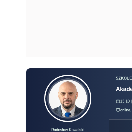
SZKOLE
Akade
13.10 |
online
Radosław Kowalski