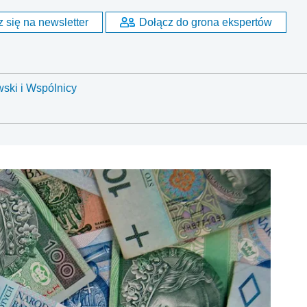
 się na newsletter
Dołącz do grona ekspertów
ski i Wspólnicy