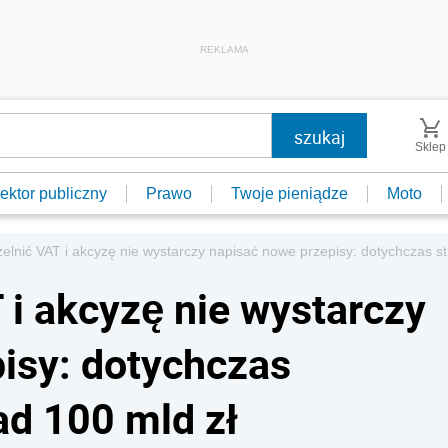
REKLAMA
Sklep
ektor publiczny
Prawo
Twoje pieniądze
Moto
elnić VAT i akcyzę nie wystarczy napisać nowe przepisy: dotychczas st
 i akcyzę nie wystarczy
isy: dotychczas
ad 100 mld zł