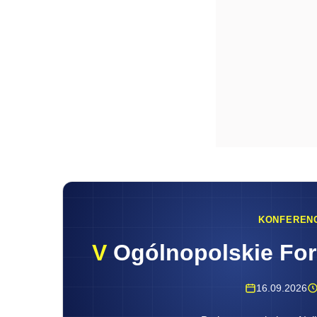
KONFEREN
V
Ogólnopolskie Fo
16.09.2026