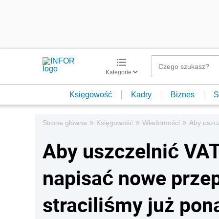
Kategorie
Księgowość
Kadry
Biznes
S
»
»
»
Strona główna
Księgowość
Wiadomości
Aby uszcz
Aby uszczelnić VAT
napisać nowe przep
straciliśmy już pon