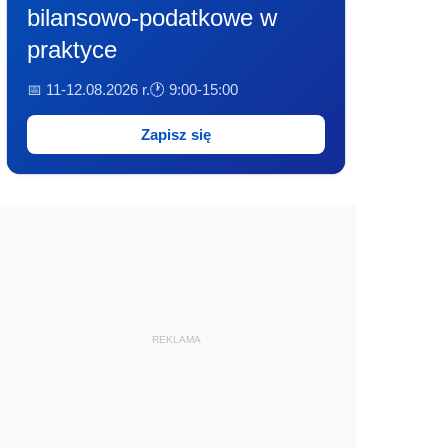
bilansowo-podatkowe w
praktyce
📅 11-12.08.2026 r.
🕐 9:00-15:00
Zapisz się
REKLAMA