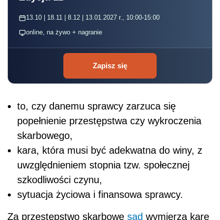
13.10 | 18.11 | 8.12 | 13.01.2027 r., 10:00-15:00
online, na żywo + nagranie
Zapisz się
to, czy danemu sprawcy zarzuca się
popełnienie przestępstwa czy wykroczenia
skarbowego,
kara, która musi być adekwatna do winy, z
uwzględnieniem stopnia tzw. społecznej
szkodliwości czynu,
sytuacja życiowa i finansowa sprawcy.
Za przestępstwo skarbowe
sąd
wymierza karę