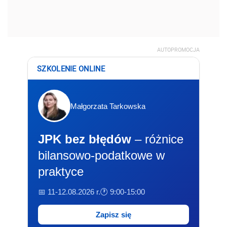
AUTOPROMOCJA
SZKOLENIE ONLINE
Małgorzata Tarkowska
JPK bez błędów
– różnice
bilansowo-podatkowe w
praktyce
📅 11-12.08.2026 r.
🕐 9:00-15:00
Zapisz się