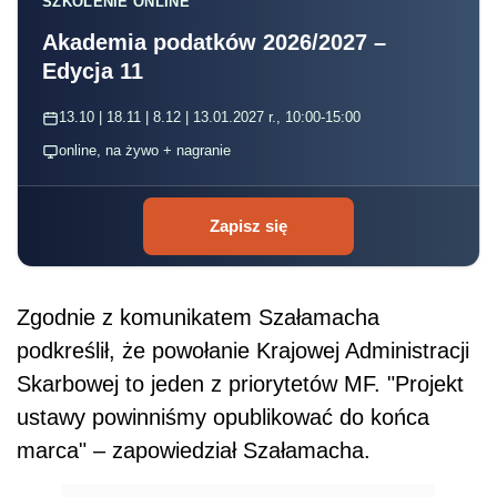
SZKOLENIE ONLINE
Akademia podatków 2026/2027 –
Edycja 11
13.10 | 18.11 | 8.12 | 13.01.2027 r., 10:00-15:00
online, na żywo + nagranie
Zapisz się
Zgodnie z komunikatem Szałamacha
podkreślił, że powołanie Krajowej Administracji
Skarbowej to jeden z priorytetów MF. "Projekt
ustawy powinniśmy opublikować do końca
marca" – zapowiedział Szałamacha.