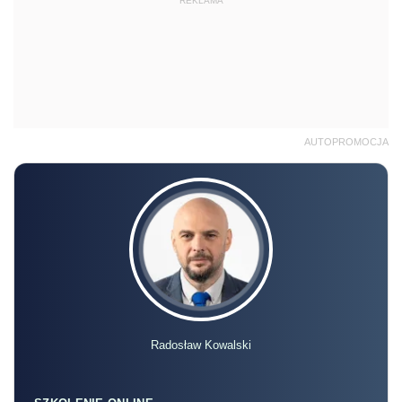
REKLAMA
AUTOPROMOCJA
Radosław Kowalski