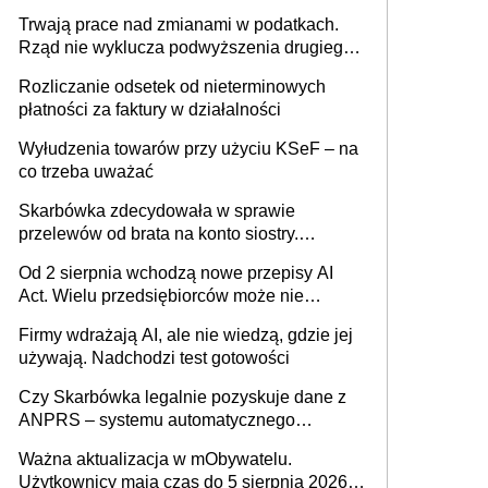
może zmienić zasady gry w Polsce
Trwają prace nad zmianami w podatkach.
Rząd nie wyklucza podwyższenia drugiego
progu PIT
Rozliczanie odsetek od nieterminowych
płatności za faktury w działalności
Wyłudzenia towarów przy użyciu KSeF – na
co trzeba uważać
Skarbówka zdecydowała w sprawie
przelewów od brata na konto siostry.
Pieniądze z emerytury mamy wyglądały jak
Od 2 sierpnia wchodzą nowe przepisy AI
darowizna, ale podatku jednak nie będzie
Act. Wielu przedsiębiorców może nie
wiedzieć, że dotyczą także ich
Firmy wdrażają AI, ale nie wiedzą, gdzie jej
używają. Nadchodzi test gotowości
Czy Skarbówka legalnie pozyskuje dane z
ANPRS – systemu automatycznego
rozpoznawania tablic rejestracyjnych
Ważna aktualizacja w mObywatelu.
pojazdów z kamer drogowych?
Użytkownicy mają czas do 5 sierpnia 2026