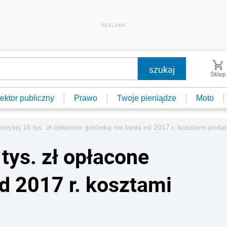
REKLAMA
Sklep
ektor publiczny
Prawo
Twoje pieniądze
Moto
wyżej 15 tys. zł opłacone gotówką nie będą od 2017 r. kosztami poda
tys. zł opłacone
d 2017 r. kosztami