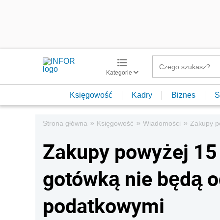
Kategorie
Księgowość
Kadry
Biznes
S
»
»
»
Strona główna
Księgowość
Wiadomości
Zakupy po
Zakupy powyżej 15 
gotówką nie będą o
podatkowymi