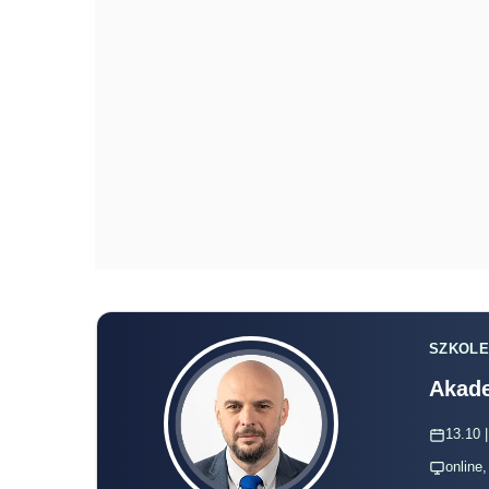
SZKOLE
Akade
13.10 |
online