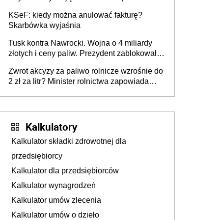
roku
KSeF: kiedy można anulować fakturę?
Skarbówka wyjaśnia
Tusk kontra Nawrocki. Wojna o 4 miliardy
złotych i ceny paliw. Prezydent zablokował
ustawę, premier mówi o „ciosie
Zwrot akcyzy za paliwo rolnicze wzrośnie do
wymierzonym we wszystkich polskich
2 zł za litr? Minister rolnictwa zapowiada
kierowców”
ważne zmiany dla rolników
Kalkulatory
Kalkulator składki zdrowotnej dla
przedsiębiorcy
Kalkulator dla przedsiębiorców
Kalkulator wynagrodzeń
Kalkulator umów zlecenia
Kalkulator umów o dzieło