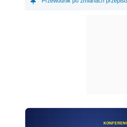
Przewodnik po zmianach przepisó
KONFEREN