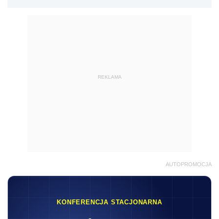
REKLAMA
AUTOPROMOCJA
KONFERENCJA STACJONARNA