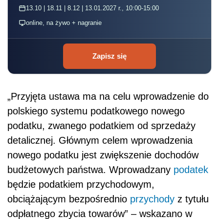
13.10 | 18.11 | 8.12 | 13.01.2027 r., 10:00-15:00
online, na żywo + nagranie
Zapisz się
„Przyjęta ustawa ma na celu wprowadzenie do
polskiego systemu podatkowego nowego
podatku, zwanego podatkiem od sprzedaży
detalicznej. Głównym celem wprowadzenia
nowego podatku jest zwiększenie dochodów
budżetowych państwa. Wprowadzany
podatek
będzie podatkiem przychodowym,
obciążającym bezpośrednio
przychody
z tytułu
odpłatnego zbycia towarów” – wskazano w