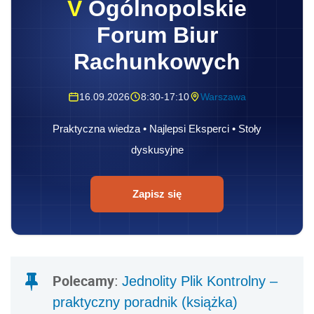
V
Ogólnopolskie
Forum Biur
Rachunkowych
16.09.2026
8:30-17:10
Warszawa
Praktyczna wiedza • Najlepsi Eksperci • Stoły
dyskusyjne
Zapisz się
Polecamy
:
Jednolity Plik Kontrolny –
praktyczny poradnik (książka)