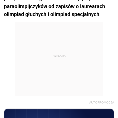
paraolimpijczyków od zapisów o laureatach
olimpiad głuchych i olimpiad specjalnych
.
REKLAMA
AUTOPROMOCJA