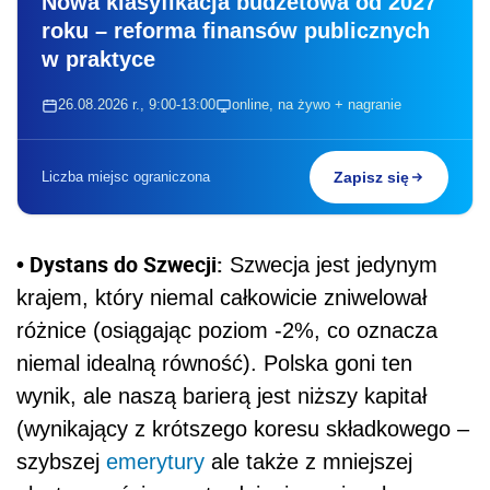
Nowa klasyfikacja budżetowa od 2027
roku – reforma finansów publicznych
w praktyce
26.08.2026 r., 9:00-13:00
online, na żywo + nagranie
Liczba miejsc ograniczona
Zapisz się
• Dystans do Szwecji:
Szwecja jest jedynym
krajem, który niemal całkowicie zniwelował
różnice (osiągając poziom -2%, co oznacza
niemal idealną równość). Polska goni ten
wynik, ale naszą barierą jest niższy kapitał
(wynikający z krótszego koresu składkowego –
szybszej
emerytury
ale także z mniejszej