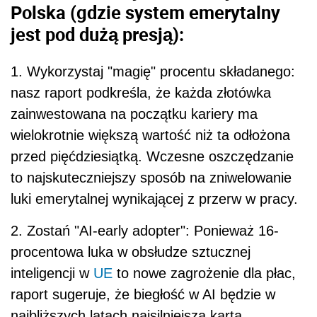
Polska (gdzie system emerytalny
jest pod dużą presją):
1. Wykorzystaj "magię" procentu składanego:
nasz raport podkreśla, że każda złotówka
zainwestowana na początku kariery ma
wielokrotnie większą wartość niż ta odłożona
przed pięćdziesiątką. Wczesne oszczędzanie
to najskuteczniejszy sposób na zniwelowanie
luki emerytalnej wynikającej z przerw w pracy.
2. Zostań "AI-early adopter": Ponieważ 16-
procentowa luka w obsłudze sztucznej
inteligencji w
UE
to nowe zagrożenie dla płac,
raport sugeruje, że biegłość w AI będzie w
najbliższych latach najsilniejszą kartą