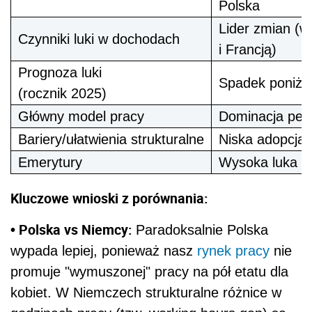
Polska
Lider zmian (w
Czynniki luki w dochodach
i Francją)
Prognoza luki
Spadek poniże
(rocznik 2025)
Główny model pracy
Dominacja pełn
Bariery/ułatwienia strukturalne
Niska adopcja 
Emerytury
Wysoka luka (
Kluczowe wnioski z porównania:
• Polska vs Niemcy:
Paradoksalnie Polska
wypada lepiej, ponieważ nasz
rynek pracy
nie
promuje "wymuszonej" pracy na pół etatu dla
kobiet. W Niemczech strukturalne różnice w