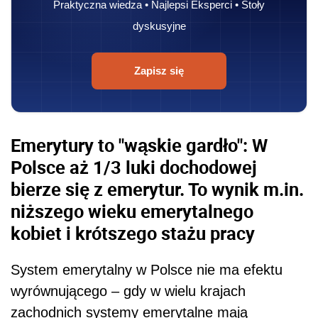
Praktyczna wiedza • Najlepsi Eksperci • Stoły
dyskusyjne
Zapisz się
Emerytury to "wąskie gardło": W
Polsce aż 1/3 luki dochodowej
bierze się z emerytur. To wynik m.in.
niższego wieku emerytalnego
kobiet i krótszego stażu pracy
System emerytalny w Polsce nie ma efektu
wyrównującego – gdy w wielu krajach
zachodnich systemy emerytalne mają